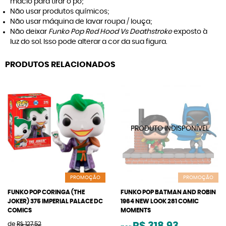
macio para tirar o pó;
Não usar produtos químicos;
Não usar máquina de lavar roupa / louça;
Não deixar
Funko Pop Red Hood Vs Deathstroke
exposto à
luz do sol. Isso pode alterar a cor da sua figura.
PRODUTOS RELACIONADOS
PROMOÇÃO
PROMOÇÃO
FUNKO POP CORINGA (THE
FUNKO POP BATMAN AND ROBIN
JOKER) 375 IMPERIAL PALACE DC
1964 NEW LOOK 281 COMIC
COMICS
MOMENTS
de
R$ 127,52