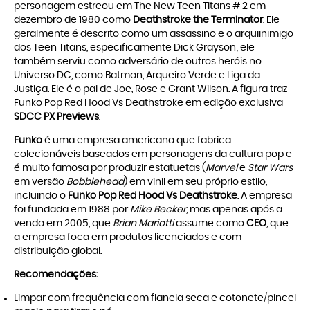
personagem estreou em The New Teen Titans # 2 em
dezembro de 1980 como
Deathstroke the Terminator
. Ele
geralmente é descrito como um assassino e o arquiinimigo
dos Teen Titans, especificamente Dick Grayson; ele
também serviu como adversário de outros heróis no
Universo DC, como Batman, Arqueiro Verde e Liga da
Justiça. Ele é o pai de Joe, Rose e Grant Wilson. A figura traz
Funko Pop Red Hood Vs Deathstroke
em edição exclusiva
SDCC PX Previews
.
Funko
é uma empresa americana que fabrica
colecionáveis baseados em personagens da cultura pop e
é muito famosa por produzir estatuetas (
Marvel
e
Star Wars
em versão
Bobblehead
) em vinil em seu próprio estilo,
incluindo o
Funko Pop Red Hood Vs Deathstroke
. A empresa
foi fundada em 1988 por
Mike Becker
, mas apenas após a
venda em 2005, que
Brian Mariotti
assume como
CEO
, que
a empresa foca em produtos licenciados e com
distribuição global.
Recomendações:
Limpar com frequência com flanela seca e cotonete/pincel