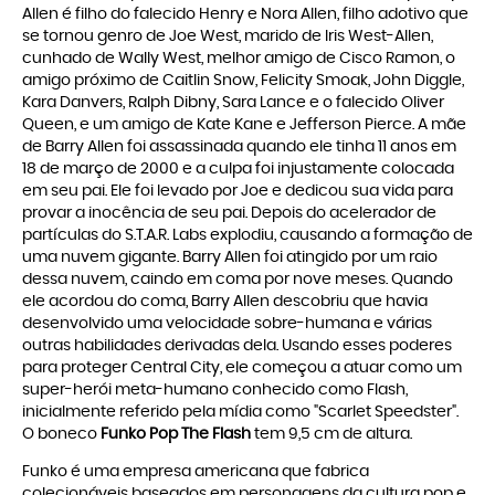
Allen é filho do falecido Henry e Nora Allen, filho adotivo que
se tornou genro de Joe West, marido de Iris West-Allen,
cunhado de Wally West, melhor amigo de Cisco Ramon, o
amigo próximo de Caitlin Snow, Felicity Smoak, John Diggle,
Kara Danvers, Ralph Dibny, Sara Lance e o falecido Oliver
Queen, e um amigo de Kate Kane e Jefferson Pierce. A mãe
de Barry Allen foi assassinada quando ele tinha 11 anos em
18 de março de 2000 e a culpa foi injustamente colocada
em seu pai. Ele foi levado por Joe e dedicou sua vida para
provar a inocência de seu pai. Depois do acelerador de
partículas do S.T.A.R. Labs explodiu, causando a formação de
uma nuvem gigante. Barry Allen foi atingido por um raio
dessa nuvem, caindo em coma por nove meses. Quando
ele acordou do coma, Barry Allen descobriu que havia
desenvolvido uma velocidade sobre-humana e várias
outras habilidades derivadas dela. Usando esses poderes
para proteger Central City, ele começou a atuar como um
super-herói meta-humano conhecido como Flash,
inicialmente referido pela mídia como "Scarlet Speedster".
O boneco
Funko Pop The Flash
tem 9,5 cm de altura.
Funko é uma empresa americana que fabrica
colecionáveis baseados em personagens da cultura pop e