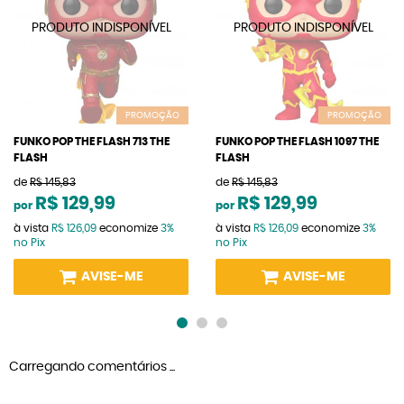
PROMOÇÃO
PROMOÇÃO
FUNKO POP THE FLASH 713 THE
FUNKO POP THE FLASH 1097 THE
FLASH
FLASH
de
R$ 145,83
de
R$ 145,83
R$ 129,99
R$ 129,99
por
por
à vista
R$ 126,09
economize
3%
à vista
R$ 126,09
economize
3%
no Pix
no Pix
AVISE-ME
AVISE-ME
Carregando comentários ...