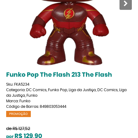
Funko Pop The Flash 213 The Flash
Sku:
FKA5234
Categoria:
DC Comics
,
Funko Pop
,
Liga da Justiça
,
DC Comics
,
Liga
da Justiça
,
Funko
Marca:
Funko
Código de Barras:
849803053444
PROMOÇÃO
de
R$ 127,52
R$ 129,90
por