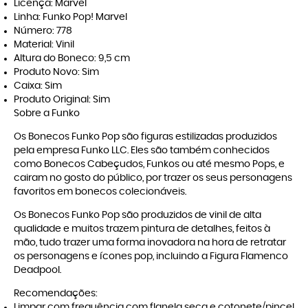
Licença: Marvel
Linha: Funko Pop! Marvel
Número: 778
Material: Vinil
Altura do Boneco: 9,5 cm
Produto Novo: Sim
Caixa: Sim
Produto Original: Sim
Sobre a Funko
Os Bonecos Funko Pop são figuras estilizadas produzidos
pela empresa Funko LLC. Eles são também conhecidos
como Bonecos Cabeçudos, Funkos ou até mesmo Pops, e
cairam no gosto do público, por trazer os seus personagens
favoritos em bonecos colecionáveis.
Os Bonecos Funko Pop são produzidos de vinil de alta
qualidade e muitos trazem pintura de detalhes, feitos à
mão, tudo trazer uma forma inovadora na hora de retratar
os personagens e ícones pop, incluindo a Figura Flamenco
Deadpool.
Recomendações:
Limpar com frequência com flanela seca e cotonete/pincel