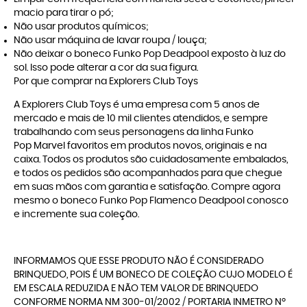
macio para tirar o pó;
Não usar produtos químicos;
Não usar máquina de lavar roupa / louça;
Não deixar o boneco Funko Pop Deadpool exposto à luz do
sol. Isso pode alterar a cor da sua figura.
Por que comprar na Explorers Club Toys
A
Explorers Club Toys
é uma empresa com 5 anos de
mercado e mais de 10 mil clientes atendidos, e sempre
trabalhando com seus personagens da linha
Funko
Pop Marvel
favoritos em produtos novos, originais e na
caixa. Todos os produtos são cuidadosamente embalados,
e todos os pedidos são acompanhados para que chegue
em suas mãos com garantia e satisfação. Compre agora
mesmo o boneco Funko Pop Flamenco Deadpool conosco
e incremente sua coleção.
INFORMAMOS QUE ESSE PRODUTO NÃO É CONSIDERADO
BRINQUEDO, POIS É UM BONECO DE COLEÇÃO CUJO MODELO É
EM ESCALA REDUZIDA E NÃO TEM VALOR DE BRINQUEDO
CONFORME NORMA NM 300-01/2002 / PORTARIA INMETRO Nº