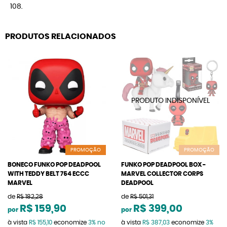
108.
PRODUTOS RELACIONADOS
PROMOÇÃO
PROMOÇÃO
BONECO FUNKO POP DEADPOOL
FUNKO POP DEADPOOL BOX -
WITH TEDDY BELT 754 ECCC
MARVEL COLLECTOR CORPS
MARVEL
DEADPOOL
de
R$ 182,28
de
R$ 501,31
R$ 159,90
R$ 399,00
por
por
à vista
R$ 155,10
economize
3%
no
à vista
R$ 387,03
economize
3%