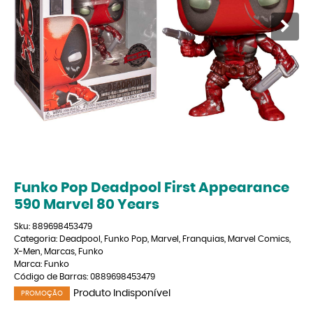
Funko Pop Deadpool First Appearance
590 Marvel 80 Years
Sku:
889698453479
Categoria:
Deadpool
,
Funko Pop
,
Marvel
,
Franquias
,
Marvel Comics
,
X-Men
,
Marcas
,
Funko
Marca:
Funko
Código de Barras:
0889698453479
Produto Indisponível
PROMOÇÃO