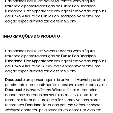
Das páginas da HQ de Novos Mutantes, vem a figura
trazendo a primeira aparição de Funko Pop Deadpool
(Deadpool First Appearance em inglês) em versão Pop Vinil
da Funko. A figura de Funko Pop Deadpool vem em uma
edição especial metálizada e tem 9,5 cm.
INFORMAÇÕES DO PRODUTO
Das páginas da HQ de
Novos Mutantes
, vem a figura
trazendo a primeira aparição de
Funko Pop Deadpool
(
Deadpool First Appearance
em inglês) em versão
Pop Vinil
da
Funko
. A figura de
Funko Pop Deadpool
vem em uma
edição especial metálizada e tem 9,5 cm.
Deadpool
é um personagem do universo
Marvel
, que atua
geralmente como anti-herói e ocasionalmente como vilão.
Deadpool
é
Wade Winston
.
Wilson
e é um mercenário
canadense marcado por ser falastrão e violento. Tem
também o fator de cura que o faz sobreviver aos piores
ferimentos.
Deadpool
foi criado por
Rob Liefeld
e
Fabian
Nicieza
e apareceu pela primeira vez como um vilão em