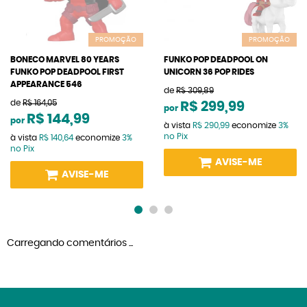
PROMOÇÃO
PROMOÇÃO
BONECO MARVEL 80 YEARS
FUNKO POP DEADPOOL ON
FUNKO POP DEADPOOL FIRST
UNICORN 36 POP RIDES
APPEARANCE 546
de
R$ 309,89
de
R$ 164,05
R$ 299,99
por
R$ 144,99
por
à vista
R$ 290,99
economize
3%
no Pix
à vista
R$ 140,64
economize
3%
no Pix
AVISE-ME
AVISE-ME
Carregando comentários ...