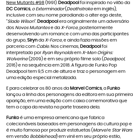
New Mutants #98
(1991).
Deadpool
foi inspirado no vilão da
DC Comics
,
o Exterminador
(
Deathstroke
em inglês),
inclusive com seu nome parodiando o alter ego deste,
"
Slade Wilson
".
Deadpool
era originalmente um adversário
dos
Novos Mutantes
e da
X-Force
, posteriormente
desenvolvendo um romance com uma das participantes
do grupo,
Siryn
da
X-Force
, e ainda fazia missões em
parceria com
Cable
. Nos cinemas,
Deadpool
foi
interpretado por
Ryan Reynolds
em
X-Men Origins:
Wolverine
(2009) e em seu próprio filme solo (
Deadpool
,
2016) e na sequência em 2018. A figura de Funko Pop
Deadpool tem 9,5 cm de altura e traz o personagem em
uma edição especial metalizada.
E para celebrar os 80 anos da
Marvel Comics
, a
Funko
lançou a linha dos personagens da editora em sua primeira
aparição, em uma edição com caixa comemorativa que
tem a capa da revista na parte traseira dela.
Funko
é uma empresa americana que fabrica
colecionáveis baseados em personagens da cultura pop e
é muito famosa por produzir estatuetas (
Marvel
e
Star Wars
em versão
Bobblehead
) em vinil em seu próprio estilo,