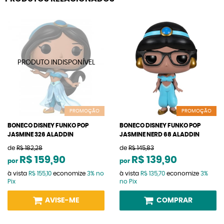
PROMOÇÃO
PROMOÇÃO
BONECO DISNEY FUNKO POP
BONECO DISNEY FUNKO POP
JASMINE 326 ALADDIN
JASMINE NERD 68 ALADDIN
de
R$ 182,28
de
R$ 145,83
R$ 159,90
R$ 139,90
por
por
à vista
R$ 155,10
economize
3%
no
à vista
R$ 135,70
economize
3%
Pix
no Pix
AVISE-ME
COMPRAR