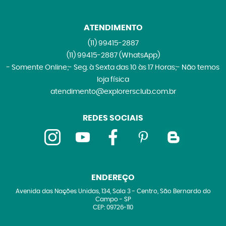
ATENDIMENTO
(11)
99415-2887
(11)
99415-2887
(WhatsApp)
- Somente Online;- Seg. à Sexta das 10 às 17 Horas;- Não temos
loja física
atendimento@explorersclub.com.br
REDES SOCIAIS
ENDEREÇO
Avenida das Nações Unidas, 134, Sala 3
-
Centro, São Bernardo do
Campo
-
SP
CEP: 09726-110