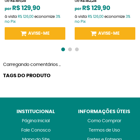
de
R$ 164,05
de
R$ 182,28
R$ 129,90
R$ 129,90
por
por
à vista
R$ 126,00
economize
3%
à vista
R$ 126,00
economize
3%
no Pix
no Pix
AVISE-ME
AVISE-ME
Carregando comentários ...
TAGS DO PRODUTO
INSTITUCIONAL
INFORMAÇÕES ÚTEIS
Página Inicial
Como Comprar
Fale Conosco
Termos de Uso
Mapa do Site
Fretes e Entrega