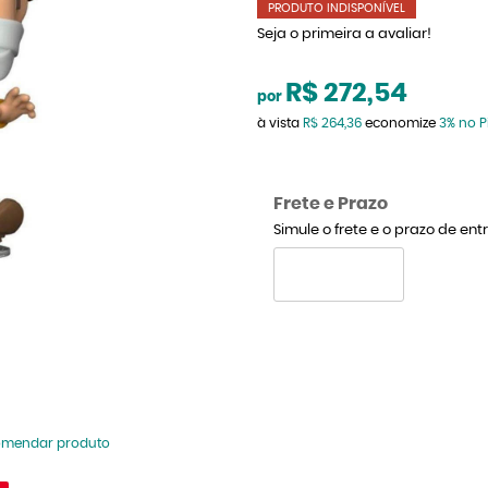
PRODUTO INDISPONÍVEL
Seja o primeira a avaliar!
R$ 272,54
por
à vista
R$ 264,36
economize
3%
no P
Frete e Prazo
Simule o frete e o prazo de en
omendar produto