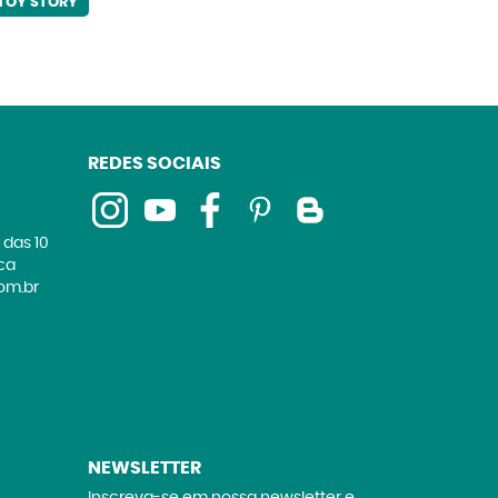
TOY STORY
REDES SOCIAIS
 das 10
ica
om.br
NEWSLETTER