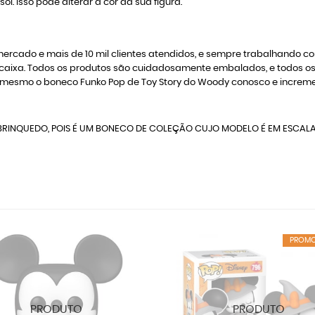
l. Isso pode alterar a cor da sua figura.
rcado e mais de 10 mil clientes atendidos, e sempre trabalhando c
 na caixa. Todos os produtos são cuidadosamente embalados, e todo
mesmo o boneco Funko Pop de Toy Story do Woody conosco e increme
RINQUEDO, POIS É UM BONECO DE COLEÇÃO CUJO MODELO É EM ESCAL
PROM