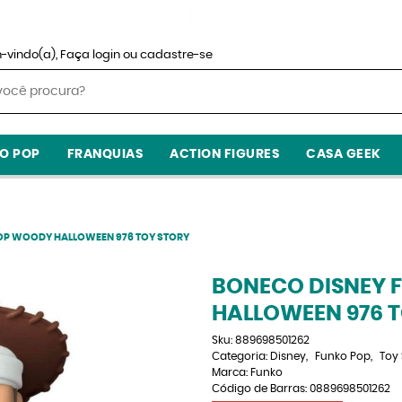
-vindo(a),
Faça login
ou
cadastre-se
O POP
FRANQUIAS
ACTION FIGURES
CASA GEEK
OP WOODY HALLOWEEN 976 TOY STORY
BONECO DISNEY 
HALLOWEEN 976 
Sku:
889698501262
Categoria:
Disney
Funko Pop
Toy 
Marca:
Funko
Código de Barras:
0889698501262