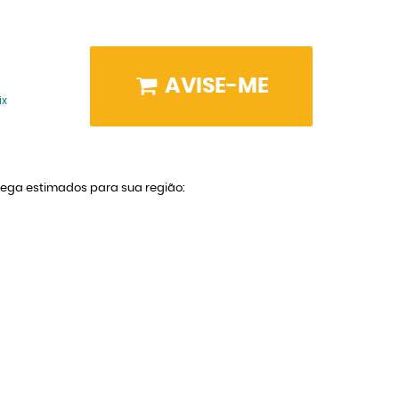
AVISE-ME
ix
trega estimados para sua região: