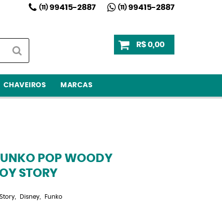
99415-2887
99415-2887
(11)
(11)
R$ 0,00
CHAVEIROS
MARCAS
FUNKO POP WOODY
TOY STORY
Story
Disney
Funko