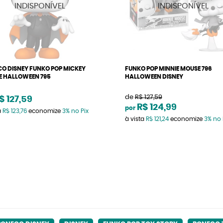
O DISNEY FUNKO POP MICKEY
FUNKO POP MINNIE MOUSE 796
 HALLOWEEN 795
HALLOWEEN DISNEY
de
R$ 127,59
$ 127,59
R$ 124,99
por
a
R$ 123,76
economize
3%
no Pix
à vista
R$ 121,24
economize
3%
no 