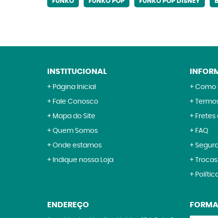
FUNKO
FUNKO POP
FUNKO POP DISNEY
INSTITUCIONAL
INFOR
Página Inicial
Como 
Fale Conosco
Termos
Mapa do Site
Fretes
Quem Somos
FAQ
Onde estamos
Segur
Indique nossa Loja
Trocas
Polític
ENDEREÇO
FORMA