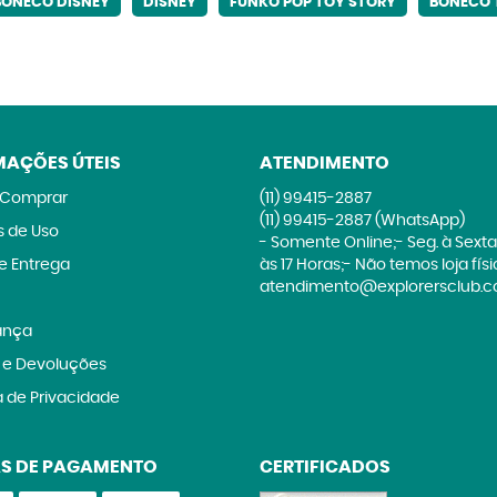
BONECO DISNEY
DISNEY
FUNKO POP TOY STORY
BONECO 
MAÇÕES ÚTEIS
ATENDIMENTO
Comprar
(11)
99415-2887
(11)
99415-2887
(WhatsApp)
 de Uso
- Somente Online;- Seg. à Sexta
 e Entrega
às 17 Horas;- Não temos loja fís
atendimento@explorersclub.c
ança
 e Devoluções
a de Privacidade
S DE PAGAMENTO
CERTIFICADOS