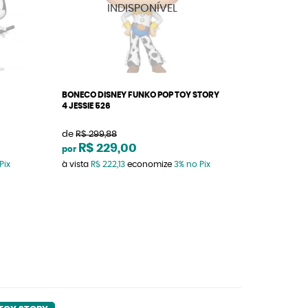
BONECO DISNEY FUNKO POP TOY STORY
4 JESSIE 526
de
R$ 299,88
R$ 229,00
por
Pix
à vista
R$ 222,13
economize
3%
no Pix