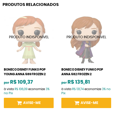
PRODUTOS RELACIONADOS
BONECO DISNEY FUNKO POP
BONECO DISNEY FUNKO POP
YOUNG ANNA 589 FROZEN 2
ANNA 582 FROZEN 2
R$ 109,37
R$ 135,81
por
por
à vista
R$ 106,09
economize
3%
à vista
R$ 131,74
economize
3%
no
no Pix
Pix
AVISE-ME
AVISE-ME