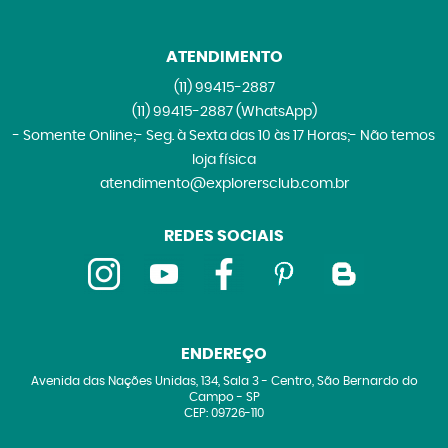
ATENDIMENTO
(11)
99415-2887
(11)
99415-2887
(WhatsApp)
- Somente Online;- Seg. à Sexta das 10 às 17 Horas;- Não temos
loja física
atendimento@explorersclub.com.br
REDES SOCIAIS
ENDEREÇO
Avenida das Nações Unidas, 134, Sala 3
-
Centro, São Bernardo do
Campo
-
SP
CEP: 09726-110