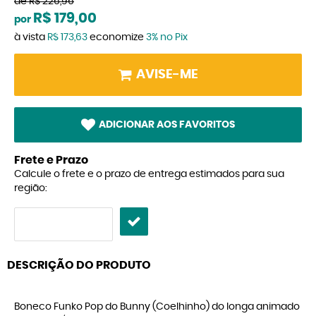
de
R$ 226,96
R$ 179,00
por
à vista
R$ 173,63
economize
3%
no Pix
AVISE-ME
ADICIONAR AOS FAVORITOS
Frete e Prazo
Calcule o frete e o prazo de entrega estimados para sua
região:
DESCRIÇÃO DO PRODUTO
Boneco Funko Pop do Bunny (Coelhinho) do longa animado