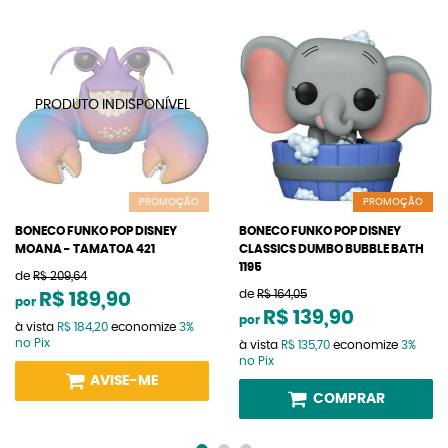
PROMOÇÃO
PROMOÇÃO
BONECO FUNKO POP DISNEY
BONECO FUNKO POP DISNEY
MOANA - TAMATOA 421
CLASSICS DUMBO BUBBLE BATH
1195
de
R$ 209,64
de
R$ 164,05
R$ 189,90
por
R$ 139,90
por
à vista
R$ 184,20
economize
3%
no Pix
à vista
R$ 135,70
economize
3%
no Pix
AVISE-ME
COMPRAR