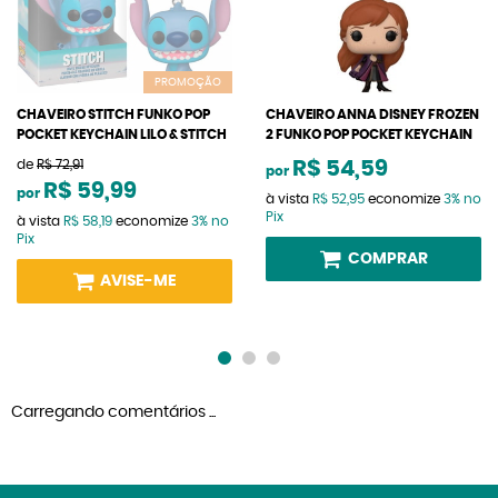
PROMOÇÃO
CHAVEIRO STITCH FUNKO POP
CHAVEIRO ANNA DISNEY FROZEN
POCKET KEYCHAIN LILO & STITCH
2 FUNKO POP POCKET KEYCHAIN
de
R$ 72,91
R$ 54,59
por
R$ 59,99
por
à vista
R$ 52,95
economize
3%
no
Pix
à vista
R$ 58,19
economize
3%
no
Pix
COMPRAR
AVISE-ME
Carregando comentários ...