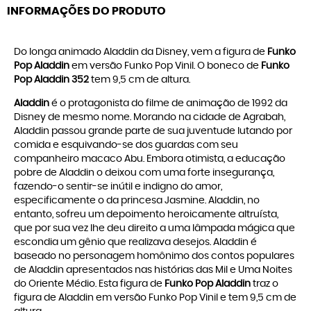
INFORMAÇÕES DO PRODUTO
Do longa animado Aladdin da Disney, vem a figura de
Funko
Pop Aladdin
em versão Funko Pop Vinil. O boneco de
Funko
Pop Aladdin 352
tem 9,5 cm de altura.
Aladdin
é o protagonista do filme de animação de 1992 da
Disney de mesmo nome. Morando na cidade de Agrabah,
Aladdin passou grande parte de sua juventude lutando por
comida e esquivando-se dos guardas com seu
companheiro macaco Abu. Embora otimista, a educação
pobre de Aladdin o deixou com uma forte insegurança,
fazendo-o sentir-se inútil e indigno do amor,
especificamente o da princesa Jasmine. Aladdin, no
entanto, sofreu um depoimento heroicamente altruísta,
que por sua vez lhe deu direito a uma lâmpada mágica que
escondia um gênio que realizava desejos. Aladdin é
baseado no personagem homônimo dos contos populares
de Aladdin apresentados nas histórias das Mil e Uma Noites
do Oriente Médio. Esta figura de
Funko Pop Aladdin
traz o
figura de Aladdin em versão Funko Pop Vinil e tem 9,5 cm de