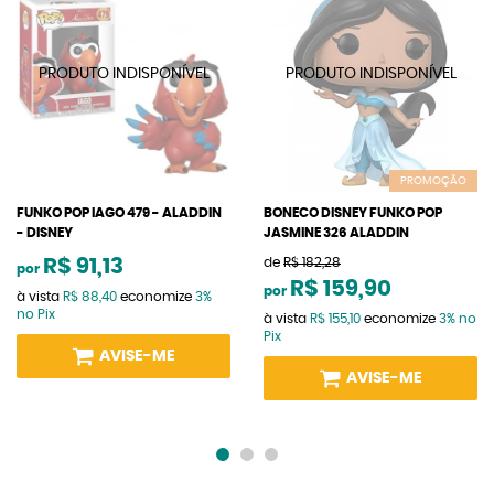
PROMOÇÃO
FUNKO POP IAGO 479 - ALADDIN
BONECO DISNEY FUNKO POP
- DISNEY
JASMINE 326 ALADDIN
R$ 91,13
de
R$ 182,28
por
R$ 159,90
por
à vista
R$ 88,40
economize
3%
no Pix
à vista
R$ 155,10
economize
3%
no
Pix
AVISE-ME
AVISE-ME