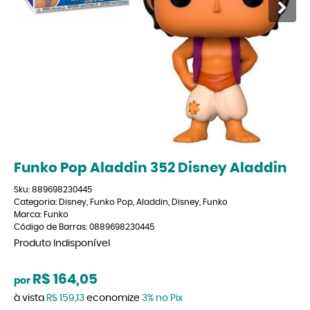
Funko Pop Aladdin 352 Disney Aladdin
Sku:
889698230445
Categoria:
Disney
,
Funko Pop
,
Aladdin
,
Disney
,
Funko
Marca:
Funko
Código de Barras:
0889698230445
Produto Indisponível
R$ 164,05
por
à vista
R$ 159,13
economize
3%
no Pix