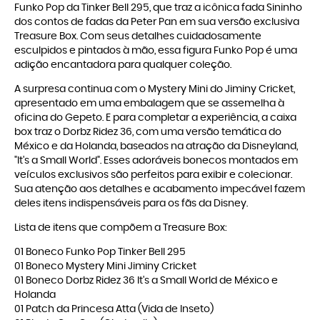
Funko Pop da Tinker Bell 295, que traz a icônica fada Sininho
dos contos de fadas da Peter Pan em sua versão exclusiva
Treasure Box. Com seus detalhes cuidadosamente
esculpidos e pintados à mão, essa figura Funko Pop é uma
adição encantadora para qualquer coleção.
A surpresa continua com o Mystery Mini do Jiminy Cricket,
apresentado em uma embalagem que se assemelha à
oficina do Gepeto. E para completar a experiência, a caixa
box traz o Dorbz Ridez 36, com uma versão temática do
México e da Holanda, baseados na atração da Disneyland,
"It's a Small World". Esses adoráveis bonecos montados em
veículos exclusivos são perfeitos para exibir e colecionar.
Sua atenção aos detalhes e acabamento impecável fazem
deles itens indispensáveis para os fãs da Disney.
Lista de itens que compõem a Treasure Box:
01 Boneco Funko Pop Tinker Bell 295
01 Boneco Mystery Mini Jiminy Cricket
01 Boneco Dorbz Ridez 36 It's a Small World de México e
Holanda
01 Patch da Princesa Atta (Vida de Inseto)