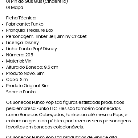
01 Pin do Gus Gus (Cinderella)
01 Mapa
Ficha Técnica:
Fabricante: Funko
Franquia: Treasure Box
Personagem: Tinker Bell, Jiminy Cricket
Licença: Disney
Linha: Funko Pop! Disney
Número: 295
Material: Vinil
Altura do Boneco: 9,5 cm
Produto Novo: Sim
Caixa: Sim
Produto Original: Sim
Sobre a Funko
Os Bonecos Funko Pop são figuras estilizadas produzidos
pela empresa Funko LLC. Eles são também conhecidos
como Bonecos Cabeçudos, Funkos ou até mesmo Pops, e
cairam no gosto do público, por trazer os seus personagens
favoritos em bonecos colecionáveis.
Os Bonecos Funko Pop são produzidos de vinil de alta