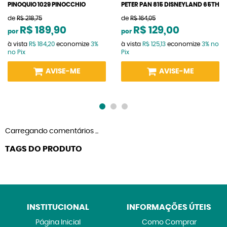
PINOQUIO 1029 PINOCCHIO
PETER PAN 815 DISNEYLAND 65TH
de
R$ 218,75
de
R$ 164,05
R$ 189,90
R$ 129,00
por
por
à vista
R$ 184,20
economize
3%
à vista
R$ 125,13
economize
3%
no
no Pix
Pix
AVISE-ME
AVISE-ME
Carregando comentários ...
TAGS DO PRODUTO
INSTITUCIONAL
INFORMAÇÕES ÚTEIS
Página Inicial
Como Comprar