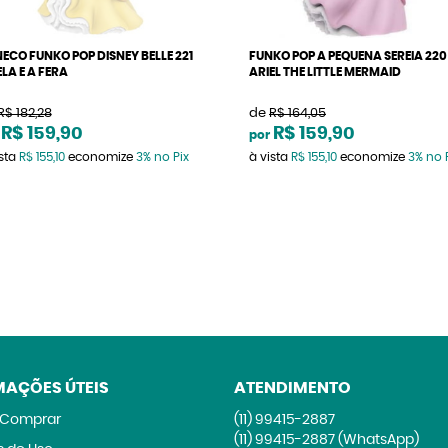
ECO FUNKO POP DISNEY BELLE 221
FUNKO POP A PEQUENA SEREIA 220
ELA E A FERA
ARIEL THE LITTLE MERMAID
R$ 182,28
de
R$ 164,05
R$ 159,90
R$ 159,90
por
ista
R$ 155,10
economize
3%
no Pix
à vista
R$ 155,10
economize
3%
no 
MAÇÕES ÚTEIS
ATENDIMENTO
Comprar
(11)
99415-2887
(11)
99415-2887
(WhatsApp)