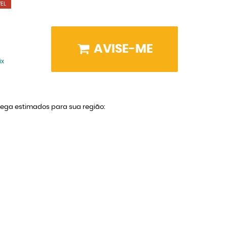
EL
AVISE-ME
ix
trega estimados para sua região: