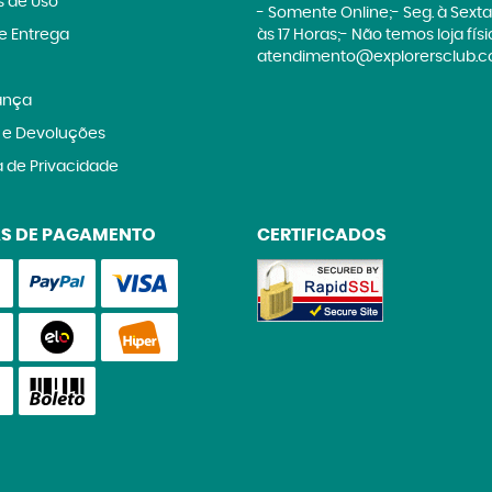
 de Uso
- Somente Online;- Seg. à Sexta
 e Entrega
às 17 Horas;- Não temos loja fís
atendimento@explorersclub.c
ança
 e Devoluções
a de Privacidade
S DE PAGAMENTO
CERTIFICADOS