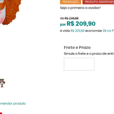
PROMOÇÃO
PRODUTO INDISPONÍV
Seja o primeira a avaliar!
de
R$ 236,98
R$ 209,90
por
à vista
R$ 203,60
economize
3%
no P
Frete e Prazo
Simule o frete e o prazo de en
omendar produto