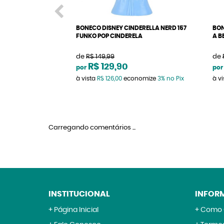
BONECO DISNEY CINDERELLA NERD 157
BON
FUNKO POP CINDERELA
A B
de
R$ 149,99
de
R$ 129,90
por
por
à vista
R$ 126,00
economize
3%
no Pix
à v
Carregando comentários ...
INSTITUCIONAL
INFOR
Página Inicial
Como 