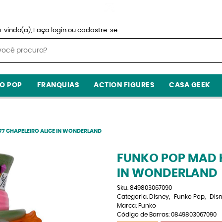
-vindo(a),
Faça login
ou
cadastre-se
O POP
FRANQUIAS
ACTION FIGURES
CASA GEEK
77 CHAPELEIRO ALICE IN WONDERLAND
FUNKO POP MAD H
IN WONDERLAND
Sku:
849803067090
Categoria:
Disney
Funko Pop
Dis
Marca:
Funko
Código de Barras:
0849803067090