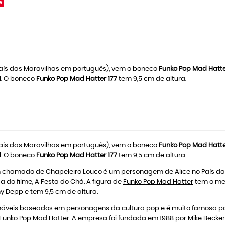
e
 País das Maravilhas em português), vem o boneco
Funko Pop Mad Hatt
l. O boneco
Funko Pop Mad Hatter 177
tem 9,5 cm de altura.
 País das Maravilhas em português), vem o boneco
Funko Pop Mad Hatt
l. O boneco
Funko Pop Mad Hatter 177
tem 9,5 cm de altura.
m chamado de Chapeleiro Louco é um personagem de Alice no País das
 do filme, A Festa do Chá. A figura de
Funko Pop Mad Hatter
tem o mes
ny Depp e tem 9,5 cm de altura.
áveis baseados em personagens da cultura pop e é muito famosa por
 o Funko Pop Mad Hatter. A empresa foi fundada em 1988 por Mike Beck