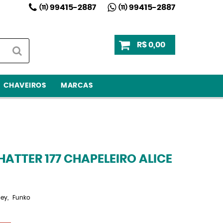
99415-2887
99415-2887
(11)
(11)
R$ 0,00
CHAVEIROS
MARCAS
ATTER 177 CHAPELEIRO ALICE
ney
Funko