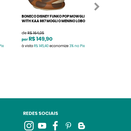
BONECO DISNEY FUNKO POP MOWGLI
BONECO DISNEY F
WITH KAA 987 MOGLI O MENINO LOBO
WITH BOTTLE 106
MARAVILHAS
de
R$ 164,05
de
R$ 164,05
R$ 149,90
R$ 149,9
por
por
Pix
à vista
R$ 145,40
economize
3%
no Pix
à vista
R$ 145,40
e
REDES SOCIAIS