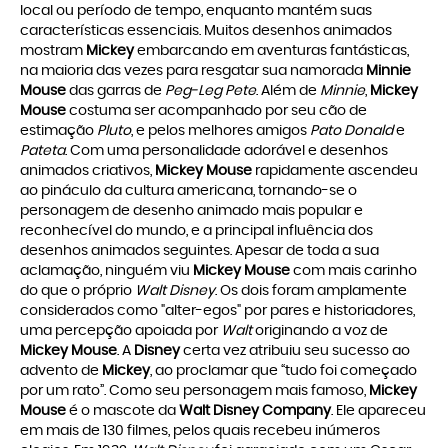
local ou período de tempo, enquanto mantém suas
características essenciais. Muitos desenhos animados
mostram
Mickey
embarcando em aventuras fantásticas,
na maioria das vezes para resgatar sua namorada
Minnie
Mouse
das garras de
Peg-Leg Pete
. Além de
Minnie
,
Mickey
Mouse
costuma ser acompanhado por seu cão de
estimação
Pluto
, e pelos melhores amigos
Pato Donald
e
Pateta
. Com uma personalidade adorável e desenhos
animados criativos,
Mickey Mouse
rapidamente ascendeu
ao pináculo da cultura americana, tornando-se o
personagem de desenho animado mais popular e
reconhecível do mundo, e a principal influência dos
desenhos animados seguintes. Apesar de toda a sua
aclamação, ninguém viu
Mickey Mouse
com mais carinho
do que o próprio
Walt Disney
. Os dois foram amplamente
considerados como "alter-egos" por pares e historiadores,
uma percepção apoiada por
Walt
originando a voz de
Mickey Mouse
. A
Disney
certa vez atribuiu seu sucesso ao
advento de
Mickey
, ao proclamar que “tudo foi começado
por um rato”. Como seu personagem mais famoso,
Mickey
Mouse
é o mascote da
Walt Disney Company
. Ele apareceu
em mais de 130 filmes, pelos quais recebeu inúmeros