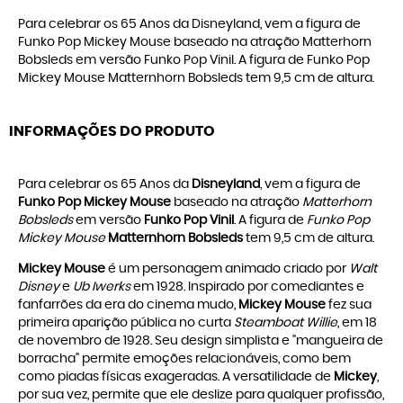
Para celebrar os 65 Anos da Disneyland, vem a figura de
Funko Pop Mickey Mouse baseado na atração Matterhorn
Bobsleds em versão Funko Pop Vinil. A figura de Funko Pop
Mickey Mouse Matternhorn Bobsleds tem 9,5 cm de altura.
INFORMAÇÕES DO PRODUTO
Para celebrar os 65 Anos da
Disneyland
, vem a figura de
Funko Pop Mickey Mouse
baseado na atração
Matterhorn
Bobsleds
em versão
Funko Pop Vinil
. A figura de
Funko Pop
Mickey Mouse
Matternhorn Bobsleds
tem 9,5 cm de altura.
Mickey Mouse
é um personagem animado criado por
Walt
Disney
e
Ub Iwerks
em 1928. Inspirado por comediantes e
fanfarrões da era do cinema mudo,
Mickey Mouse
fez sua
primeira aparição pública no curta
Steamboat Willie
, em 18
de novembro de 1928. Seu design simplista e "mangueira de
borracha" permite emoções relacionáveis, como bem
como piadas físicas exageradas. A versatilidade de
Mickey
,
por sua vez, permite que ele deslize para qualquer profissão,