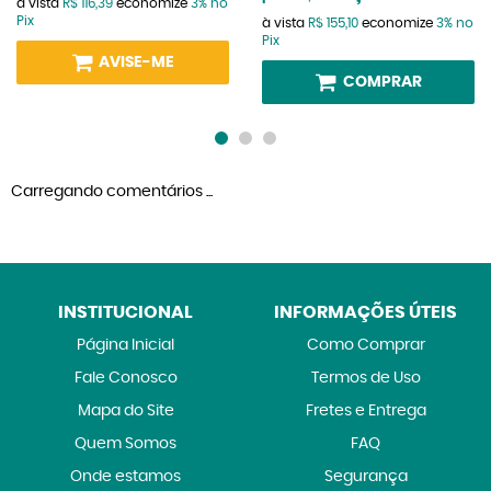
à vista
R$ 116,39
economize
3%
no
Pix
à vista
R$ 155,10
economize
3%
no
Pix
AVISE-ME
COMPRAR
Carregando comentários ...
INSTITUCIONAL
INFORMAÇÕES ÚTEIS
Página Inicial
Como Comprar
Fale Conosco
Termos de Uso
Mapa do Site
Fretes e Entrega
Quem Somos
FAQ
Onde estamos
Segurança