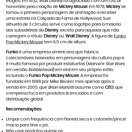
elogios. Em 1932,
Walt Disney
foi agraciado com um Oscar
honorário pela criação de
Mickey Mouse
. Em 1978,
Mickey
se
tornou o primeiro personagem de animação a receber
uma estrela na Calçada da Fama de Hollywood. Sua
silhueta de 3 círculos serve como logotipo para a maioria
das subsidiárias da
Disney
, exceto para aquelas que não
carregam o rótulo '
Disney
' ou '
Walt Disney
'. A figura de
Funko
Pop Mickey Mouse
tem 9,5 cm de altura.
Funko
é uma empresa americana que fabrica
colecionáveis baseados em personagens da cultura pop e
é muito famosa por produzir estatuetas (
Marvel
e
Star Wars
em versão
Bobblehead
) em vinil em seu próprio estilo,
incluindo o
Funko Pop Mickey Mouse
. A empresa foi
fundada em 1988 por
Mike Becker
, mas apenas após a
venda em 2005, que
Brian Mariotti
assume como
CEO
, que
a empresa foca em produtos licenciados e com
distribuição global.
Recomendações:
Limpar com frequência com flanela seca e cotonete/pincel
macio para tirar o pó;
Não usar produtos químicos;