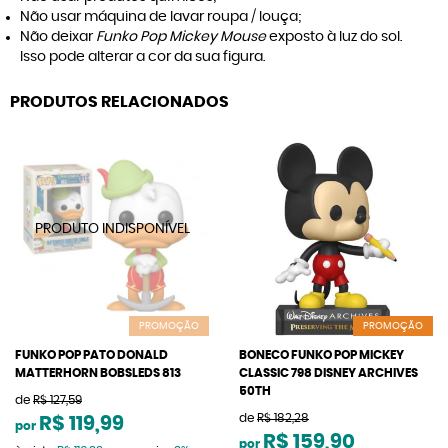
Não usar máquina de lavar roupa / louça;
Não deixar
Funko Pop Mickey Mouse
exposto à luz do sol.
Isso pode alterar a cor da sua figura.
PRODUTOS RELACIONADOS
PROMOÇÃO
PROMOÇÃO
FUNKO POP PATO DONALD
BONECO FUNKO POP MICKEY
MATTERHORN BOBSLEDS 813
CLASSIC 798 DISNEY ARCHIVES
50TH
de
R$ 127,59
de
R$ 182,28
R$ 119,99
por
R$ 159,90
por