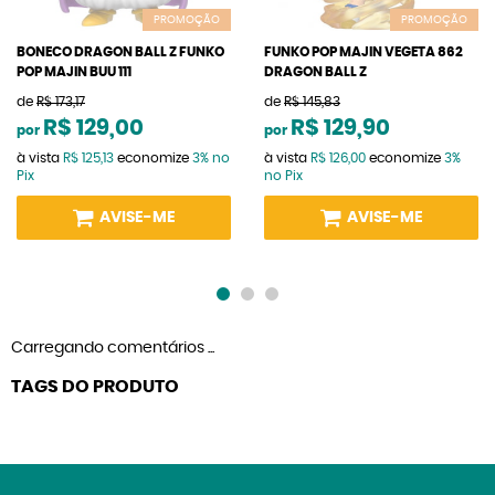
PROMOÇÃO
PROMOÇÃO
BONECO DRAGON BALL Z FUNKO
FUNKO POP MAJIN VEGETA 862
POP MAJIN BUU 111
DRAGON BALL Z
de
R$ 173,17
de
R$ 145,83
R$ 129,00
R$ 129,90
por
por
à vista
R$ 125,13
economize
3%
no
à vista
R$ 126,00
economize
3%
Pix
no Pix
AVISE-ME
AVISE-ME
Carregando comentários ...
TAGS DO PRODUTO