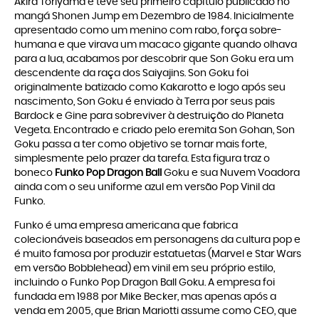
Akira Toriyama e teve seu primeiro capítulo publicado no
mangá Shonen Jump em Dezembro de 1984. Inicialmente
apresentado como um menino com rabo, força sobre-
humana e que virava um macaco gigante quando olhava
para a lua, acabamos por descobrir que Son Goku era um
descendente da raça dos Saiyajins. Son Goku foi
originalmente batizado como Kakarotto e logo após seu
nascimento, Son Goku é enviado à Terra por seus pais
Bardock e Gine para sobreviver à destruição do Planeta
Vegeta. Encontrado e criado pelo eremita Son Gohan, Son
Goku passa a ter como objetivo se tornar mais forte,
simplesmente pelo prazer da tarefa. Esta figura traz o
boneco
Funko Pop Dragon Ball
Goku e sua Nuvem Voadora
ainda com o seu uniforme azul em versão Pop Vinil da
Funko.
Funko é uma empresa americana que fabrica
colecionáveis baseados em personagens da cultura pop e
é muito famosa por produzir estatuetas (Marvel e Star Wars
em versão Bobblehead) em vinil em seu próprio estilo,
incluindo o Funko Pop Dragon Ball Goku. A empresa foi
fundada em 1988 por Mike Becker, mas apenas após a
venda em 2005, que Brian Mariotti assume como CEO, que