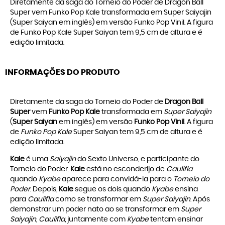
Diretamente da saga do Torneio do Poder de Dragon Ball
Super vem Funko Pop Kale transformada em Super Saiyajin
(Super Saiyan em inglês) em versão Funko Pop Vinil. A figura
de Funko Pop Kale Super Saiyan tem 9,5 cm de altura e é
edição limitada.
INFORMAÇÕES DO PRODUTO
Diretamente da saga do Torneio do Poder de
Dragon Ball
Super
vem
Funko Pop Kale
transformada em
Super Saiyajin
(
Super Saiyan
em inglês) em versão
Funko Pop Vinil
. A figura
de
Funko Pop Kale
Super Saiyan tem 9,5 cm de altura e é
edição limitada.
Kale
é uma
Saiyajin
do Sexto Universo, e participante do
Torneio do Poder.
Kale
está no esconderijo de
Caulifla
quando
Kyabe
aparece para convidá-la para o
Torneio do
Poder
. Depois,
Kale
segue os dois quando
Kyabe
ensina
para
Caulifla
como se transformar em
Super Saiyajin
. Após
demonstrar um poder nato ao se transformar em
Super
Saiyajin
,
Caulifla
, juntamente com
Kyabe
tentam ensinar