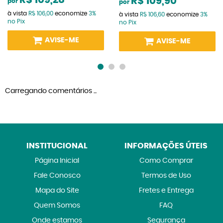
R$ 109,28
R$ 109,90
por
por
à vista
R$ 106,00
economize
3%
à vista
R$ 106,60
economize
3%
no Pix
no Pix
AVISE-ME
AVISE-ME
Carregando comentários ...
INSTITUCIONAL
INFORMAÇÕES ÚTEIS
Página Inicial
Como Comprar
Fale Conosco
Termos de Uso
Mapa do Site
Fretes e Entrega
Quem Somos
FAQ
Onde estamos
Segurança