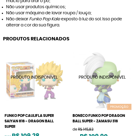
macio para tirar o pó;
Não usar produtos químicos;
Não usar máquina de lavar roupa / louça;
Não deixar
Funko Pop Kale
exposto à luz do sol. Isso pode
alterar a cor da sua figura.
PRODUTOS RELACIONADOS
PROMOÇÃO
FUNKO POP CAULIFLA SUPER
BONECO FUNKO POP DRAGON
SAIYAN 816 - DRAGON BALL
BALL SUPER - ZAMASU 316
SUPER
de
R$ 145,83