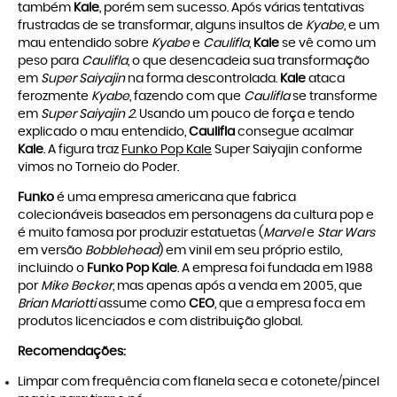
também
Kale
, porém sem sucesso. Após várias tentativas
frustradas de se transformar, alguns insultos de
Kyabe
, e um
mau entendido sobre
Kyabe
e
Caulifla
,
Kale
se vê como um
peso para
Caulifla
, o que desencadeia sua transformação
em
Super Saiyajin
na forma descontrolada.
Kale
ataca
ferozmente
Kyabe
, fazendo com que
Caulifla
se transforme
em
Super Saiyajin 2
. Usando um pouco de força e tendo
explicado o mau entendido,
Caulifla
consegue acalmar
Kale
. A figura traz
Funko Pop Kale
Super Saiyajin conforme
vimos no Torneio do Poder.
Funko
é uma empresa americana que fabrica
colecionáveis baseados em personagens da cultura pop e
é muito famosa por produzir estatuetas (
Marvel
e
Star Wars
em versão
Bobblehead
) em vinil em seu próprio estilo,
incluindo o
Funko Pop Kale
. A empresa foi fundada em 1988
por
Mike Becker
, mas apenas após a venda em 2005, que
Brian Mariotti
assume como
CEO
, que a empresa foca em
produtos licenciados e com distribuição global.
Recomendações:
Limpar com frequência com flanela seca e cotonete/pincel