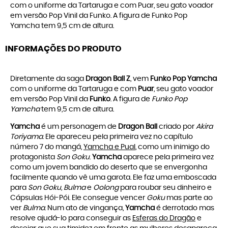
com o uniforme da Tartaruga e com Puar, seu gato voador
em versão Pop Vinil da Funko. A figura de Funko Pop
Yamcha tem 9,5 cm de altura.
INFORMAÇÕES DO PRODUTO
Diretamente da saga
Dragon Ball Z
, vem
Funko Pop Yamcha
com o uniforme da Tartaruga e com
Puar
, seu gato voador
em versão Pop Vinil da
Funko
. A figura de
Funko Pop
Yamcha
tem 9,5 cm de altura.
Yamcha
é um personagem de
Dragon Ball
criado por
Akira
Toriyama
. Ele apareceu pela primeira vez no capítulo
número 7 do mangá,
Yamcha e Pual
, como um inimigo do
protagonista
Son Goku
.
Yamcha
aparece pela primeira vez
como um jovem bandido do deserto que se envergonha
facilmente quando vê uma garota. Ele faz uma emboscada
para
Son Goku, Bulma
e
Oolong
para roubar seu dinheiro e
Cápsulas Hói-Pói. Ele consegue vencer
Goku
mas parte ao
ver
Bulma
. Num ato de vingança,
Yamcha
é derrotado mas
resolve ajudá-lo para conseguir as
Esferas do Dragão
e