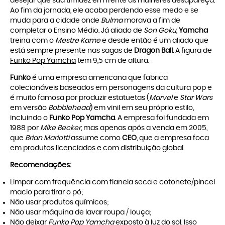
desejar que sua timidez em frente as mulheres desapareça.
Ao fim da jornada, ele acaba perdendo esse medo e se
muda para a cidade onde
Bulma
morava a fim de
completar o Ensino Médio. Já aliado de
Son Goku
,
Yamcha
treina com o
Mestre Kame
e desde então é um aliado que
está sempre presente nas sagas de
Dragon Ball
. A figura de
Funko Pop Yamcha
tem 9,5 cm de altura.
Funko
é uma empresa americana que fabrica
colecionáveis baseados em personagens da cultura pop e
é muito famosa por produzir estatuetas (
Marvel
e
Star Wars
em versão
Bobblehead
) em vinil em seu próprio estilo,
incluindo o
Funko Pop Yamcha
. A empresa foi fundada em
1988 por
Mike Becker
, mas apenas após a venda em 2005,
que
Brian Mariotti
assume como
CEO
, que a empresa foca
em produtos licenciados e com distribuição global.
Recomendações:
Limpar com frequência com flanela seca e cotonete/pincel
macio para tirar o pó;
Não usar produtos químicos;
Não usar máquina de lavar roupa / louça;
Não deixar
Funko Pop Yamcha
exposto à luz do sol. Isso