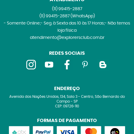
(11)
99415-2887
(11)
99415-2887
(WhatsApp)
- Somente Online;- Seg. à Sexta das 10 às 17 Horas;- Não temos
loja física
atendimento@explorersclub.com.br
REDES SOCIAIS
ENDEREÇO
Avenida das Nações Unidas, 134, Sala 3
-
Centro, São Bernardo do
Campo
-
SP
CEP: 09726-110
FORMAS DE PAGAMENTO