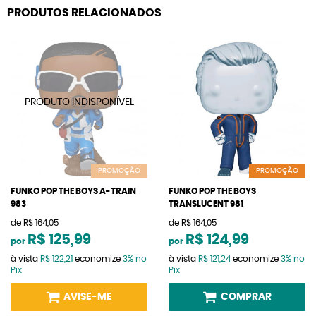
PRODUTOS RELACIONADOS
PROMOÇÃO
PROMOÇÃO
FUNKO POP THE BOYS A-TRAIN
FUNKO POP THE BOYS
983
TRANSLUCENT 981
de
R$ 164,05
de
R$ 164,05
R$ 125,99
R$ 124,99
por
por
à vista
R$ 122,21
economize
3%
no
à vista
R$ 121,24
economize
3%
no
Pix
Pix
AVISE-ME
COMPRAR