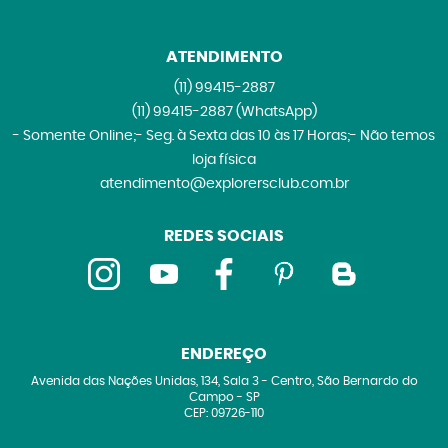
ATENDIMENTO
(11)
99415-2887
(11)
99415-2887
(WhatsApp)
- Somente Online;- Seg. à Sexta das 10 às 17 Horas;- Não temos
loja física
atendimento@explorersclub.com.br
REDES SOCIAIS
ENDEREÇO
Avenida das Nações Unidas, 134, Sala 3
-
Centro, São Bernardo do
Campo
-
SP
CEP: 09726-110