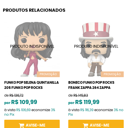
PRODUTOS RELACIONADOS
PROMOÇÃO
PROMOÇÃO
FUNKO POP SELENA QUINTANILLA
BONECO FUNKO POP ROCKS
205 FUNKO POP ROCKS
FRANK ZAPPA 264 ZAPPA
de
R$ 136,72
de
R$ 145,83
R$ 109,99
R$ 119,99
por
por
à vista
R$ 106,69
economize
3%
à vista
R$ 116,39
economize
3%
no
no Pix
Pix
AVISE-ME
AVISE-ME