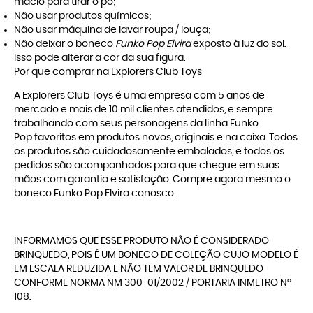
macio para tirar o pó;
Não usar produtos químicos;
Não usar máquina de lavar roupa / louça;
Não deixar o boneco
Funko Pop Elvira
exposto à luz do sol.
Isso pode alterar a cor da sua figura.
Por que comprar na Explorers Club Toys
A
Explorers Club Toys
é uma empresa com 5 anos de
mercado e mais de 10 mil clientes atendidos, e sempre
trabalhando com seus personagens da linha
Funko
Pop
favoritos em produtos novos, originais e na caixa. Todos
os produtos são cuidadosamente embalados, e todos os
pedidos são acompanhados para que chegue em suas
mãos com garantia e satisfação. Compre agora mesmo o
boneco Funko Pop Elvira conosco.
INFORMAMOS QUE ESSE PRODUTO NÃO É CONSIDERADO
BRINQUEDO, POIS É UM BONECO DE COLEÇÃO CUJO MODELO É
EM ESCALA REDUZIDA E NÃO TEM VALOR DE BRINQUEDO
CONFORME NORMA NM 300-01/2002 / PORTARIA INMETRO Nº
108.