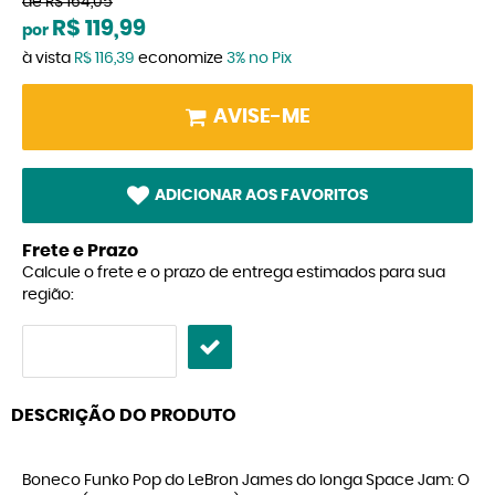
de
R$ 164,05
R$ 119,99
por
à vista
R$ 116,39
economize
3%
no Pix
AVISE-ME
ADICIONAR AOS FAVORITOS
Frete e Prazo
Calcule o frete e o prazo de entrega estimados para sua
região:
DESCRIÇÃO DO PRODUTO
Boneco Funko Pop do LeBron James do longa Space Jam: O