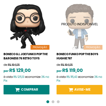
PROMOÇÃO
PROMOÇÃO
BONECO G.I. JOE FUNKO POP THE
BONECO FUNKO POP THE BOYS
BARONESS 75 RETRO TOYS
HUGHIE 797
de
R$ 164,05
de
R$ 164,05
R$ 129,00
R$ 119,00
por
por
à vista
R$ 125,13
economize
3%
no
à vista
R$ 115,43
economize
3%
no
Pix
Pix
COMPRAR
AVISE-ME