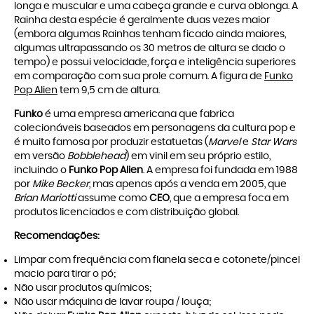
longa e muscular e uma cabeça grande e curva oblonga. A
Rainha desta espécie é geralmente duas vezes maior
(embora algumas Rainhas tenham ficado ainda maiores,
algumas ultrapassando os 30 metros de altura se dado o
tempo) e possui velocidade, força e inteligência superiores
em comparação com sua prole comum. A figura de
Funko
Pop Alien
tem 9,5 cm de altura.
Funko
é uma empresa americana que fabrica
colecionáveis baseados em personagens da cultura pop e
é muito famosa por produzir estatuetas (
Marvel
e
Star Wars
em versão
Bobblehead
) em vinil em seu próprio estilo,
incluindo o
Funko Pop Alien
. A empresa foi fundada em 1988
por
Mike Becker
, mas apenas após a venda em 2005, que
Brian Mariotti
assume como
CEO
, que a empresa foca em
produtos licenciados e com distribuição global.
Recomendações:
Limpar com frequência com flanela seca e cotonete/pincel
macio para tirar o pó;
Não usar produtos químicos;
Não usar máquina de lavar roupa / louça;