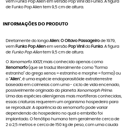
vem Funko Pop Alien em versão Pop Vinil da Funko. A figura
de Funko Pop Alien tem 9,5 cm de altura.
INFORMAÇÕES DO PRODUTO
Diretamente do longa
Alien: O Oitavo Passageiro
de 1979,
vem
Funko Pop Alien
em versão
Pop Vinil
da
Funko
. A figura
de
Funko Pop Alien
tem 9,5 cm de altura.
O
Xenomorfo XX121
, mais conhecido apenas como
Xenomorfo
(que se traduz literalmente como "forma
estranha" do grego xenos = estranho e morphe = forma) ou
o "
Alien
", é uma espécie endoparasitóide extraterrestre
baseada em colmeias com uma - ciclo de vida encenado,
possivelmente originado do planeta
Xenomorph Prime
.
Uma das espécies alienígenas mais mortíferas conhecidas,
essas criaturas requerem um organismo hospedeiro para
se reproduzir. A aparência do xenomorfo pode variar
dependendo do hospedeiro no qual o embrião foi
implantado. O fenótipo humano tem geralmente cerca de
2 a 2,5 metros e cerca de 150 kg de peso, com uma cauda