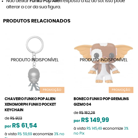
Não deixar
Funko Pop Alien
exposto à luz do sol. Isso pode
alterar a cor da sua figura.
PRODUTOS RELACIONADOS
PROMOÇÃO
PROMOÇÃO
CHAVEIRO FUNKO POP ALIEN
BONECO FUNKO POP GREMLINS
XENOMORPH FUNKO POCKET
GIZMO 04
KEYCHAIN
de
R$ 182,28
de
R$ 91,13
R$ 149,99
por
R$ 61,54
por
à vista
R$ 145,49
economize
3%
no Pix
à vista
R$ 59,69
economize
3%
no