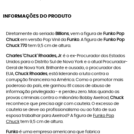
INFORMAÇÕES DO PRODUTO
Diretamente do seriado
Billions
, vem a figura de
Funko Pop
Chuck
em versão Pop Vinil da
Funko
. A figura de
Funko Pop
Chuck 770
tem 9,5 cm de altura.
Charles 'Chuck' Rhoades, Jr
. é o ex-Procurador dos Estados
Unidos para o Distrito Sul de Nova York e o atual Procurador-
Geral de Nova York. Brilhante e ousado, o procurador dos
EUA,
Chuck Rhoades
, está liderando a luta contra a
corrupção financeira na América. Como o promotor mais
poderoso do país, ele ganhou 81 casos de abuso de
informação privilegiada - e perdeu zero. Mas quando as
provas criminais contra o milionário Bobby Axelrod,
Chuck
reconhece que precisa agir com cautela. O excesso de
cautela se deve ao profissionalismo ou ao fato de sua
esposa trabalhar para Axelrod? A figura de
Funko Pop
Chuck
tem 9,5 cm de altura.
Funko
é uma empresa americana que fabrica