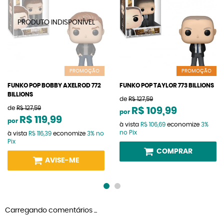
PROMOÇÃO
PROMOÇÃO
FUNKO POP BOBBY AXELROD 772
FUNKO POP TAYLOR 773 BILLIONS
BILLIONS
de
R$ 127,59
de
R$ 127,59
R$ 109,99
por
R$ 119,99
por
à vista
R$ 106,69
economize
3%
no Pix
à vista
R$ 116,39
economize
3%
no
Pix
COMPRAR
AVISE-ME
Carregando comentários ...