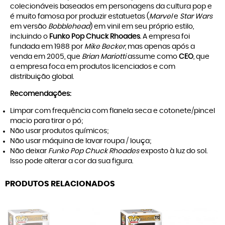
colecionáveis baseados em personagens da cultura pop e
é muito famosa por produzir estatuetas (
Marvel
e
Star Wars
em versão
Bobblehead
) em vinil em seu próprio estilo,
incluindo o
Funko Pop Chuck Rhoades
. A empresa foi
fundada em 1988 por
Mike Becker
, mas apenas após a
venda em 2005, que
Brian Mariotti
assume como
CEO
, que
a empresa foca em produtos licenciados e com
distribuição global.
Recomendações:
Limpar com frequência com flanela seca e cotonete/pincel
macio para tirar o pó;
Não usar produtos químicos;
Não usar máquina de lavar roupa / louça;
Não deixar
Funko Pop Chuck Rhoades
exposto à luz do sol.
Isso pode alterar a cor da sua figura.
PRODUTOS RELACIONADOS