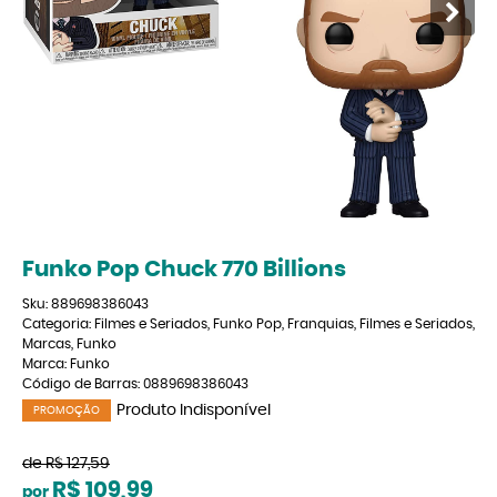
Funko Pop Chuck 770 Billions
Sku:
889698386043
Categoria:
Filmes e Seriados
,
Funko Pop
,
Franquias
,
Filmes e Seriados
,
Marcas
,
Funko
Marca:
Funko
Código de Barras:
0889698386043
Produto Indisponível
PROMOÇÃO
de
R$ 127,59
R$ 109,99
por