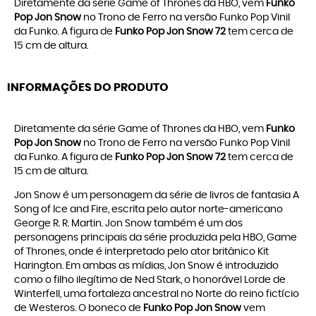
Diretamente da série Game of Thrones da HBO, vem
Funko
Pop Jon Snow
no Trono de Ferro na versão Funko Pop Vinil
da Funko. A figura de
Funko Pop Jon Snow 72
tem cerca de
15 cm de altura.
INFORMAÇÕES DO PRODUTO
Diretamente da série Game of Thrones da HBO, vem
Funko
Pop Jon Snow
no Trono de Ferro na versão Funko Pop Vinil
da Funko. A figura de
Funko Pop Jon Snow 72
tem cerca de
15 cm de altura.
Jon Snow é um personagem da série de livros de fantasia A
Song of Ice and Fire, escrita pelo autor norte-americano
George R. R. Martin. Jon Snow também é um dos
personagens principais da série produzida pela HBO, Game
of Thrones, onde é interpretado pelo ator britânico Kit
Harington. Em ambas as mídias, Jon Snow é introduzido
como o filho ilegítimo de Ned Stark, o honorável Lorde de
Winterfell, uma fortaleza ancestral no Norte do reino fictício
de Westeros. O boneco de
Funko Pop Jon Snow
vem