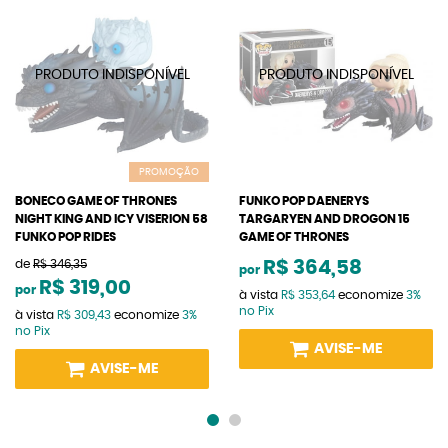
PROMOÇÃO
BONECO GAME OF THRONES
FUNKO POP DAENERYS
NIGHT KING AND ICY VISERION 58
TARGARYEN AND DROGON 15
FUNKO POP RIDES
GAME OF THRONES
de
R$ 346,35
R$ 364,58
por
R$ 319,00
por
à vista
R$ 353,64
economize
3%
no Pix
à vista
R$ 309,43
economize
3%
no Pix
AVISE-ME
AVISE-ME