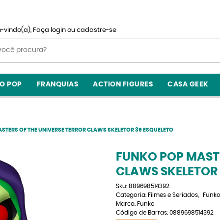
-vindo(a),
Faça login
ou
cadastre-se
O POP
FRANQUIAS
ACTION FIGURES
CASA GEEK
STERS OF THE UNIVERSE TERROR CLAWS SKELETOR 39 ESQUELETO
FUNKO POP MASTE
CLAWS SKELETOR 
Sku:
889698514392
Categoria:
Filmes e Seriados
Funko
Marca:
Funko
Código de Barras:
0889698514392