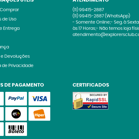
MAÇÕES ÚTEIS
ATENDIMENTO
Comprar
(11)
99415-2887
(11)
99415-2887
(WhatsApp)
 de Uso
- Somente Online;- Seg. à Sexta
 e Entrega
às 17 Horas;- Não temos loja fís
atendimento@explorersclub.c
ança
 e Devoluções
a de Privacidade
S DE PAGAMENTO
CERTIFICADOS