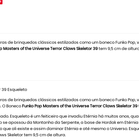
e
ituras de brinquedos clássicos estilizados como um boneco Funko Pop
p Masters of the Universe Terror Claws Skeletor 39
tem 9,5 cm de altura
r 39 Esqueleto
ituras de brinquedos clássicos estilizados como um boneco Funko Pop
s. O Boneco
Funko Pop Masters of the Universe Terror Claws Skeletor 39
eriado. Esqueleto é um feiticeiro que invadiu Etérnia há muitos anos, 
 se apossou da Montanha da Serpente, a base de Hordak em Etérnia na
 que ali existe e assim dominar Etérnia e até mesmo o Universo. Esque
ws Skeletor tem 9,5 cm de altura.