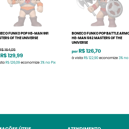
ECO FUNKO POP HE-MAN 991
BONECO FUNKO POP BATTLE ARM
TERS OF THE UNIVERSE
HE-MAN 562 MASTERS OF THE
UNIVERSE
R$ 164,05
R$ 126,70
por
R$ 129,99
à vista
R$ 122,90
economize
3%
no 
ista
R$ 126,09
economize
3%
no Pix