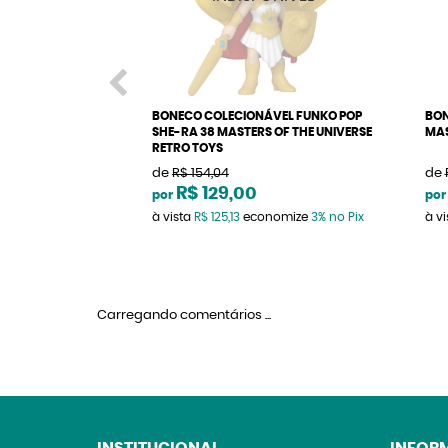
BONECO COLECIONÁVEL FUNKO POP
BON
SHE-RA 38 MASTERS OF THE UNIVERSE
MAS
RETRO TOYS
de
R$ 154,04
de
R$ 129,00
por
por
à vista
R$ 125,13
economize
3%
no Pix
à v
Carregando comentários ...