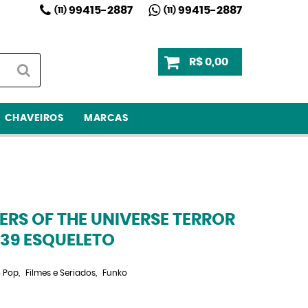
99415-2887
99415-2887
(11)
(11)
R$ 0,00
CHAVEIROS
MARCAS
RS OF THE UNIVERSE TERROR
39 ESQUELETO
 Pop
Filmes e Seriados
Funko