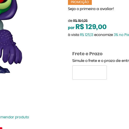
PROMOÇÃO
Seja o primeira a avaliar!
de
R$ 164,05
R$ 129,00
por
à vista
R$ 125,13
economize
3%
no Pix
Frete e Prazo
Simule o frete e o prazo de en
omendar produto