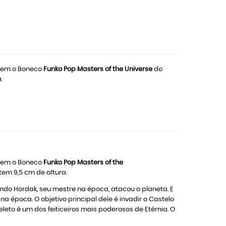
, vem o Boneco
Funko Pop Masters of the Universe
do
.
, vem o Boneco
Funko Pop Masters of the
tem 9,5 cm de altura.
quando Hordak, seu mestre na época, atacou o planeta. E
 época. O objetivo principal dele é invadir o Castelo
leto é um dos feiticeiros mais poderosos de Etérnia. O