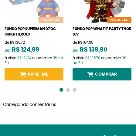
PROMOÇÃO
PROMOÇÃO
FUNKO POP SUPERMAN 07 DC
FUNKO POP WHAT IF PARTY THOR
SUPER HEROES
877
de
R$ 136,72
de
R$ 164,05
R$ 124,99
R$ 139,90
por
por
à vista
R$ 121,24
economize
3%
no
à vista
R$ 135,70
economize
3%
Pix
no Pix
AVISE-ME
COMPRAR
Carregando comentários ...