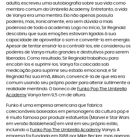
adulta, escreveu uma autobiografia sobre sua vida como
membro comum da Umbrella Academy. Entretanto, a vida
de Vanya era uma mentira. Ela não apenas possuía
poderes, mas, ironicamente, era sem dúvida a mais
poderosa de toda a academia. Logo no início, Sir Reginald
descobriu que suas emoções estavam ligadas à sua
capacidade de aproveitar o som e convertê-lo em energia.
Apesar de tentar ensiná-la a controlá-los, ele considerou os
poderes de Vanya muito grandes e destrutivos para serem
liberados. Como resultado, Sir Reginald trabalhou para
encobri-los e suprimi-los. Vanya foi colocada sob
medicação para suprimir seu estado emocional, e Sir
Reginald fez sua irmã, Allison, convencê-la de que ela era
comum usando seu próprio poder para alterar sutilmente a
realidade mentindo. O boneco de
Funko Pop The Umbrella
Academy
Vanya tem 9,5 cm de altura.
Funko é uma empresa americana que fabrica
colecionáveis baseados em personagens da cultura pop e
é muito famosa por produzir estatuetas (Marvel e Star Wars
em versão Bobblehead) em vinil em seu próprio estilo,
incluindo o
Funko Pop The Umbrella Academy
Vanya. A
empresa foi fundada em 1988 por Mike Becker, mas apenas