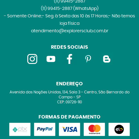
(11)
99415-2887
(11)
99415-2887
(WhatsApp)
- Somente Online;- Seg. à Sexta das 10 às 17 Horas;- Não temos
loja física
atendimento@explorersclub.com.br
REDES SOCIAIS
ENDEREÇO
Avenida das Nações Unidas, 134, Sala 3
-
Centro, São Bernardo do
Campo
-
SP
CEP: 09726-110
FORMAS DE PAGAMENTO