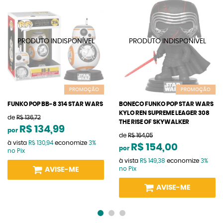
PROMOÇÃO
PROMOÇÃO
FUNKO POP BB-8 314 STAR WARS
BONECO FUNKO POP STAR WARS
KYLO REN SUPREME LEAGER 308
de
R$ 136,72
THE RISE OF SKYWALKER
R$ 134,99
por
de
R$ 164,05
à vista
R$ 130,94
economize
3%
R$ 154,00
por
no Pix
à vista
R$ 149,38
economize
3%
no Pix
AVISE-ME
AVISE-ME