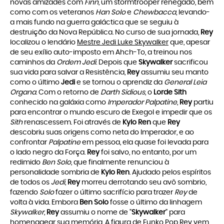
novas amizades com
Finn
, um stormtrooper renegado, bem
como com os veteranos
Han Solo
e
Chewbacca
, levando-
a mais fundo na guerra galáctica que se seguiu à
destruição da Nova República. No curso de sua jornada,
Rey
localizou o lendário
Mestre Jedi Luke Skywalker
que, apesar
de seu exílio auto-imposto em Ahch-To, a treinou nos
caminhos da
Ordem Jedi
. Depois que
Skywalker
sacrificou
sua vida para salvar a Resistência,
Rey
assumiu seu manto
como o último
Jedi
e se tornou o aprendiz da
General Leia
Organa
. Com o retorno de
Darth Sidious
, o
Lorde Sith
conhecido na galáxia como
Imperador Palpatine
,
Rey
partiu
para encontrar o mundo escuro de Exegol e impedir que os
Sith
renascessem. Foi através de
Kylo Ren
que
Rey
descobriu suas origens como neta do Imperador, e ao
confrontar
Palpatine
em pessoa, ela quase foi levada para
o lado negro da Força.
Rey
foi salvo, no entanto, por um
redimido
Ben Solo
, que finalmente renunciou à
personalidade sombria de
Kylo Ren
. Ajudado pelos espíritos
de todos os
Jedi
,
Rey
morreu derrotando seu avô sombrio,
fazendo
Solo
fazer o último sacrifício para trazer
Rey
de
volta à vida. Embora
Ben Solo
fosse o último da linhagem
Skywalker
,
Rey
assumiu o nome de "
Skywalker
" para
homenagear sua memória. A figura de
Funko Pop Rey
vem