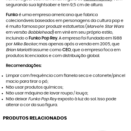
segurando sua lightsaber e tem 9,5 cm de altura.
Funko
é uma empresa americana que fabrica
colecionáveis baseados em personagens da cultura pop e
é muito famosa por produzir estatuetas (
Marvel
e
Star Wars
em versão
Bobblehead
) em vinil em seu próprio estilo,
incluindo o
Funko Pop Rey
. A empresa foi fundada em 1988
por
Mike Becker
, mas apenas após a venda em 2005, que
Brian Mariotti
assume como
CEO
, que a empresa foca em
produtos licenciados e com distribuição global.
Recomendações:
Limpar com frequência com flanela seca e cotonete/pincel
macio para tirar o pó;
Não usar produtos químicos;
Não usar máquina de lavar roupa / louça;
Não deixar
Funko Pop Rey
exposto à luz do sol. Isso pode
alterar a cor da sua figura.
PRODUTOS RELACIONADOS