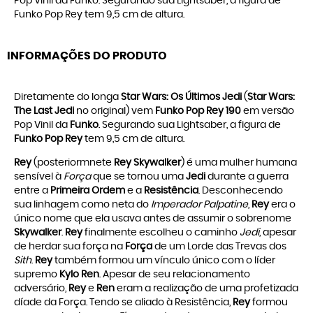
Pop Vinil da Funko. Segurando sua Lightsaber, a figura de
Funko Pop Rey tem 9,5 cm de altura.
INFORMAÇÕES DO PRODUTO
Diretamente do longa
Star Wars: Os Últimos Jedi
(
Star Wars:
The Last Jedi
no original) vem
Funko Pop Rey 190
em versão
Pop Vinil da
Funko
. Segurando sua Lightsaber, a figura de
Funko Pop Rey
tem 9,5 cm de altura.
Rey
(posteriormnete
Rey Skywalker
) é uma mulher humana
sensível à
Força
que se tornou uma
Jedi
durante a guerra
entre a
Primeira Ordem
e a
Resistência
. Desconhecendo
sua linhagem como neta do
Imperador Palpatine
,
Rey
era o
único nome que ela usava antes de assumir o sobrenome
Skywalker
.
Rey
finalmente escolheu o caminho
Jedi
, apesar
de herdar sua força na
Força
de um Lorde das Trevas dos
Sith
.
Rey
também formou um vínculo único com o líder
supremo
Kylo Ren
. Apesar de seu relacionamento
adversário,
Rey
e
Ren
eram a realização de uma profetizada
díade da Força. Tendo se aliado à Resistência,
Rey
formou