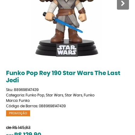
Funko Pop Rey 190 Star Wars The Last
Jedi
Sku:
889698147439
Categoria:
Funko Pop
,
Star Wars
,
Star Wars
,
Funko
Marca:
Funko
Código de Barras:
0889698147439
PROMOÇÃO
de
R$ 145,83