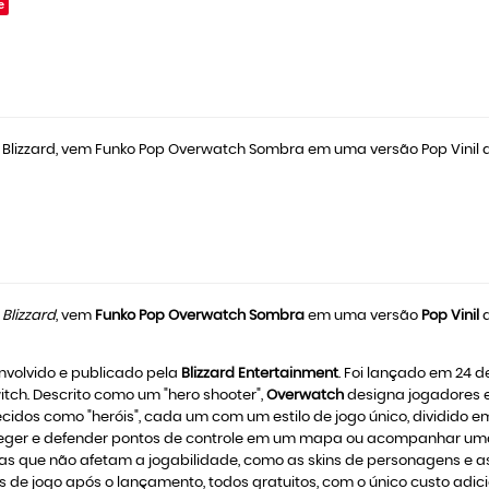
e
 Blizzard, vem Funko Pop Overwatch Sombra em uma versão Pop Vinil d
a
Blizzard
, vem
Funko Pop Overwatch Sombra
em uma versão
Pop Vinil
nvolvido e publicado pela
Blizzard Entertainment
. Foi lançado em 24 d
tch. Descrito como um "hero shooter",
Overwatch
designa jogadores e
idos como "heróis", cada um com um estilo de jogo único, dividido em
eger e defender pontos de controle em um mapa ou acompanhar uma
ue não afetam a jogabilidade, como as skins de personagens e as p
e jogo após o lançamento, todos gratuitos, com o único custo adici