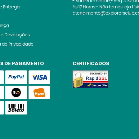
- Somente Online;- Seg. à Sexta
 e Entrega
às 17 Horas;- Não temos loja fís
atendimento@explorersclub.c
ança
 e Devoluções
a de Privacidade
S DE PAGAMENTO
CERTIFICADOS