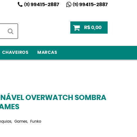
99415-2887
99415-2887
(11)
(11)
R$ 0,00
CHAVEIROS
MARCAS
ONÁVEL OVERWATCH SOMBRA
GAMES
nquias
Games
Funko