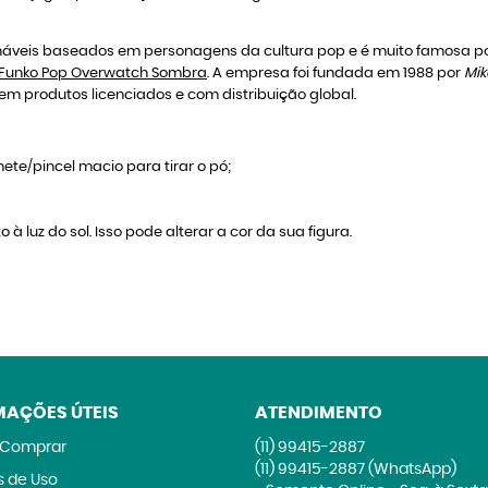
veis baseados em personagens da cultura pop e é muito famosa por
Funko Pop Overwatch Sombra
. A empresa foi fundada em 1988 por
Mik
em produtos licenciados e com distribuição global.
ete/pincel macio para tirar o pó;
 à luz do sol. Isso pode alterar a cor da sua figura.
MAÇÕES ÚTEIS
ATENDIMENTO
Comprar
(11)
99415-2887
(11)
99415-2887
(WhatsApp)
 de Uso