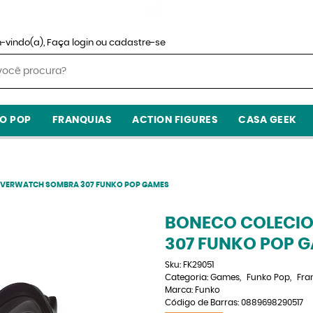
-vindo(a),
Faça login
ou
cadastre-se
O POP
FRANQUIAS
ACTION FIGURES
CASA GEEK
OVERWATCH SOMBRA 307 FUNKO POP GAMES
BONECO COLECI
307 FUNKO POP 
Sku:
FK29051
Categoria:
Games
Funko Pop
Fra
Marca:
Funko
Código de Barras:
0889698290517