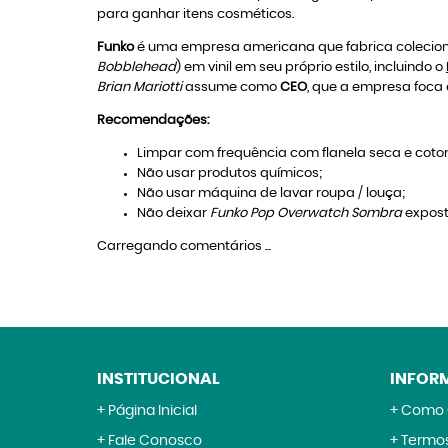
para ganhar itens cosméticos.
Funko
é uma empresa americana que fabrica colecioná
Bobblehead
) em vinil em seu próprio estilo, incluindo o
Brian Mariotti
assume como
CEO
, que a empresa foca 
Recomendações:
Limpar com frequência com flanela seca e coton
Não usar produtos químicos;
Não usar máquina de lavar roupa / louça;
Não deixar
Funko Pop Overwatch Sombra
exposto
Carregando comentários ...
INSTITUCIONAL
INFOR
Página Inicial
Como 
Fale Conosco
Termos