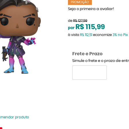
PROMOÇÃO
Seja o primeira a avaliar!
de
R$ 127,59
R$ 115,99
por
à vista
R$ 112,51
economize
3%
no Pix
Frete e Prazo
Simule o frete e o prazo de en
omendar produto