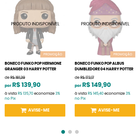
PROMOÇÃO
PROMOÇÃO
BONECO FUNKO POP HERMIONE
BONECO FUNKO POP ALBUS
GRANGER 03 HARRY POTTER
DUMBLEDORE 04 HARRY POTTER
de
R$ 181,39
de
R$ 173,17
R$ 139,90
R$ 149,90
por
por
à vista
R$ 135,70
economize
3%
à vista
R$ 145,40
economize
3%
no Pix
no Pix
AVISE-ME
AVISE-ME