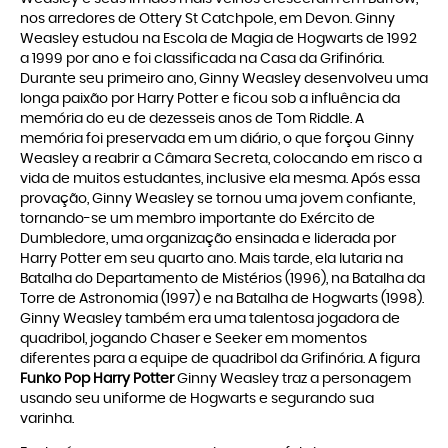
nos arredores de Ottery St Catchpole, em Devon. Ginny
Weasley estudou na Escola de Magia de Hogwarts de 1992
a 1999 por ano e foi classificada na Casa da Grifinória.
Durante seu primeiro ano, Ginny Weasley desenvolveu uma
longa paixão por Harry Potter e ficou sob a influência da
memória do eu de dezesseis anos de Tom Riddle. A
memória foi preservada em um diário, o que forçou Ginny
Weasley a reabrir a Câmara Secreta, colocando em risco a
vida de muitos estudantes, inclusive ela mesma. Após essa
provação, Ginny Weasley se tornou uma jovem confiante,
tornando-se um membro importante do Exército de
Dumbledore, uma organização ensinada e liderada por
Harry Potter em seu quarto ano. Mais tarde, ela lutaria na
Batalha do Departamento de Mistérios (1996), na Batalha da
Torre de Astronomia (1997) e na Batalha de Hogwarts (1998).
Ginny Weasley também era uma talentosa jogadora de
quadribol, jogando Chaser e Seeker em momentos
diferentes para a equipe de quadribol da Grifinória. A figura
Funko Pop Harry Potter
Ginny Weasley traz a personagem
usando seu uniforme de Hogwarts e segurando sua
varinha.