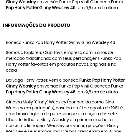
Ginny Weasley
em versão Funko Pop Vinil. O boneco
Funko
Pop Harry Potter Ginny Weasley 46
tem 9,5 cm de altura.
INFORMAÇÕES DO PRODUTO
Boneco Funko Pop Harry Potter Ginny Gina Weasley 46
Somos a Explorers Club Toys, empresa com 5 anos de
mercado, trabalhando com seus personagens
Funko Pop
H
arry Potter
favoritos em produtos novos, originais e na
caixa.
Da Saga Harry Potter, vem o boneco
Funko Pop Harry Potter
Ginny Weasley
em versão Funko Pop Vinil. O boneco
Funko
Pop Harry Potter Ginny Weasley 46
tem 9,5 cm de altura.
Ginevra Molly "Ginny" Weasley (conhecida como Gina
Weasley em português), nascida em 11 de agosto de 1981, é
uma bruxa inglesa de puro-sangue e a caçula dos sete
filhos de Arthur e Molly Weasley e a primeira mulher a
nascer na linhagem Weasley por várias gerações. Ginny
Weasley e seus irmãos mais velhos cresceram em Burrow,