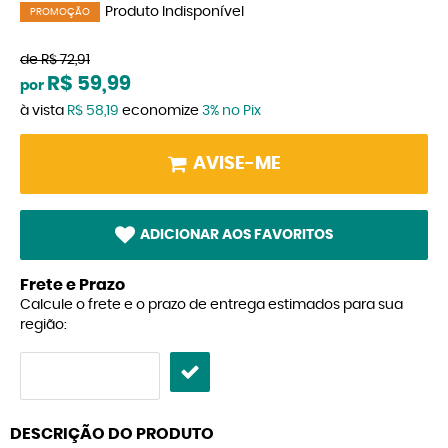
Produto Indisponível
PROMOÇÃO
de
R$ 72,91
R$ 59,99
por
à vista
R$ 58,19
economize
3%
no Pix
AVISE-ME
ADICIONAR AOS FAVORITOS
Frete e Prazo
Calcule o frete e o prazo de entrega estimados para sua
região:
DESCRIÇÃO DO PRODUTO