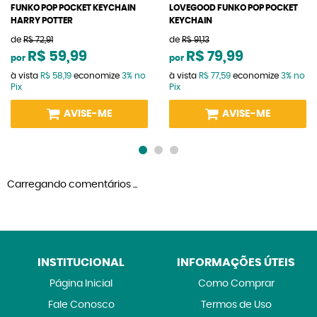
FUNKO POP POCKET KEYCHAIN
LOVEGOOD FUNKO POP POCKET
HARRY POTTER
KEYCHAIN
de
R$ 72,91
de
R$ 91,13
R$ 59,99
R$ 79,99
por
por
à vista
R$ 58,19
economize
3%
no
à vista
R$ 77,59
economize
3%
no
Pix
Pix
AVISE-ME
AVISE-ME
Carregando comentários ...
INSTITUCIONAL
INFORMAÇÕES ÚTEIS
Página Inicial
Como Comprar
Fale Conosco
Termos de Uso