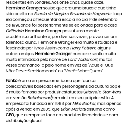
residentes em Londres. Aos onze anos, quase doze,
Hermione Granger
soube que era uma bruxa e que tinha
sido aceita na
Escola de Magia e Bruxaria de Hogwarts
. Logo
ela começou a frequentar a escola no dia 1º de setembro
de 1991, onde foi posteriormente selecionada para a casa
Grifinória
.
Hermione Granger
possui uma mente
acadêmica brilhante e, por diversas vezes, provou ser um
talentosa aluna. Hermione Granger era muito estudiosa e
fescinada por livros. Assim como
Harry Potter
e alguns
outros amigos,
Hermione Granger
nunca se sentiu muito
muito intimidada pelo nome de
Lord Voldemort
, muitas
vezes chamando-o pelo nome em vez de "Aquele-Que-
Não-Deve-Ser-Nomeado" ou "Você-Sabe-Quem".
Funko
é uma empresa americana que fabrica
colecionáveis baseados em personagens da cultura pop e
é muito famosa por produzir estatuetas (
Marvel
e
Star Wars
em versão
Bobblehead
) em vinil em seu próprio estilo. A
empresa foi fundada em 1988 por
Mike Becker
, mas apenas
após a venda em 2005, que
Brian Mariotti
assume como
CEO
, que a empresa foca em produtos licenciados e com
distribuição global.