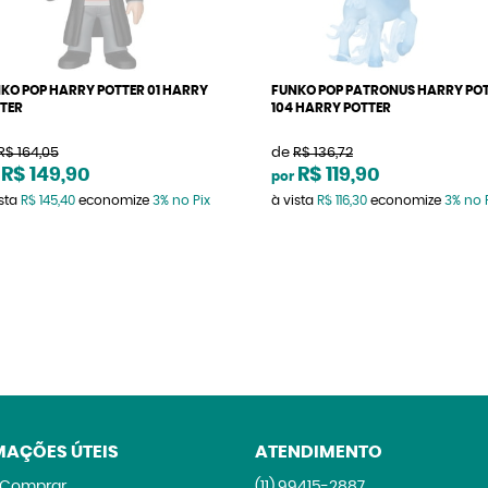
KO POP HARRY POTTER 01 HARRY
FUNKO POP PATRONUS HARRY PO
TER
104 HARRY POTTER
R$ 164,05
de
R$ 136,72
R$ 149,90
R$ 119,90
por
ista
R$ 145,40
economize
3%
no Pix
à vista
R$ 116,30
economize
3%
no 
MAÇÕES ÚTEIS
ATENDIMENTO
Comprar
(11)
99415-2887