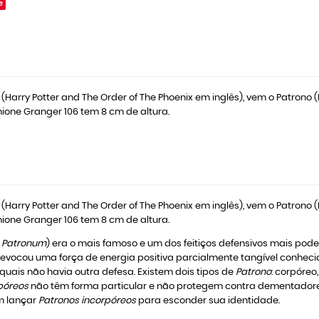
e
 (Harry Potter and The Order of The Phoenix em inglês), vem o Patrono
mione Granger 106 tem 8 cm de altura.
 (Harry Potter and The Order of The Phoenix em inglês), vem o Patrono
mione Granger 106 tem 8 cm de altura.
 Patronum
) era o mais famoso e um dos feitiços defensivos mais pod
 evocou uma força de energia positiva parcialmente tangível conhe
s quais não havia outra defesa. Existem dois tipos de
Patrono
: corpóreo
póreos
não têm forma particular e não protegem contra dementado
m lançar
Patronos incorpóreos
para esconder sua identidade.