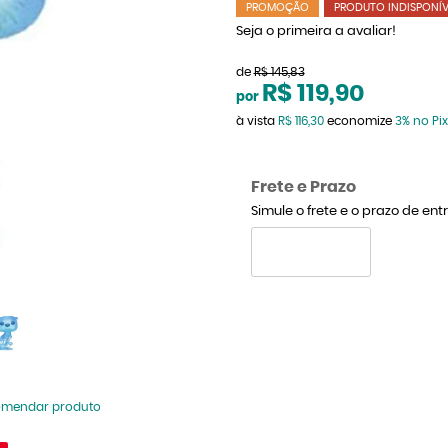
PROMOÇÃO
PRODUTO INDISPONÍV
Seja o primeira a avaliar!
de
R$ 145,83
R$ 119,90
por
à vista
R$ 116,30
economize
3%
no Pix
Frete e Prazo
Simule o frete e o prazo de en
omendar produto