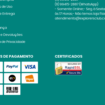
(11)
99415-2887
(WhatsApp)
 de Uso
- Somente Online;- Seg. à Sexta
 e Entrega
às 17 Horas;- Não temos loja fís
atendimento@explorersclub.c
ança
 e Devoluções
a de Privacidade
S DE PAGAMENTO
CERTIFICADOS