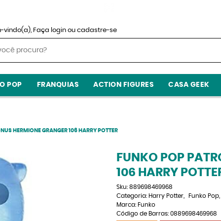
-vindo(a),
Faça login
ou
cadastre-se
O POP
FRANQUIAS
ACTION FIGURES
CASA GEEK
NUS HERMIONE GRANGER 106 HARRY POTTER
FUNKO POP PATR
106 HARRY POTTE
Sku:
889698469968
Categoria:
Harry Potter
Funko Pop
Marca:
Funko
Código de Barras:
0889698469968