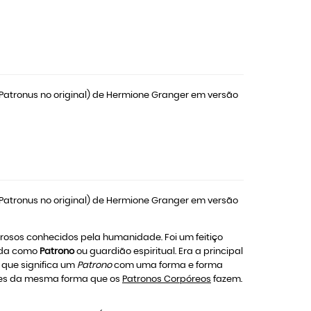
 (Patronus no original) de Hermione Granger em versão
 (Patronus no original) de Hermione Granger em versão
erosos conhecidos pela humanidade. Foi um feitiço
cida como
Patrono
ou guardião espiritual. Era a principal
, que significa um
Patrono
com uma forma e forma
res da mesma forma que os
Patronos Corpóreos
fazem.