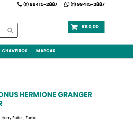
99415-2887
99415-2887
(11)
(11)
R$ 0,00
CHAVEIROS
MARCAS
ONUS HERMIONE GRANGER
R
Harry Potter
Funko