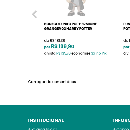
BONECO FUNKO POP HERMIONE
FUN
GRANGER 03 HARRY POTTER
POT
de
R$ 181,39
de
R$ 139,90
por
por
à vista
R$ 135,70
economize
3%
no Pix
à v
Carregando comentários ...
INSTITUCIONAL
INFOR
Página Inicial
Como 