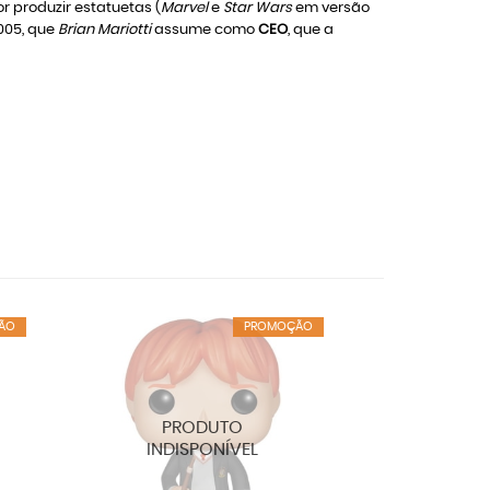
 produzir estatuetas (
Marvel
e
Star Wars
em versão
005, que
Brian Mariotti
assume como
CEO
, que a
ÃO
PROMOÇÃO