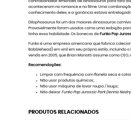
contrabandear embriões de dinossauros para fora da il
aconteceram no romance e no filme. Uma combinação d
conhecimento deles, e a ganância estava entrelaçada
Dilophosaurus foi um dos maiores dinossauros carnívor
Provavelmente foram usados como uma exibição para f
tinha essa habilidade. Os bonecos de
Funko Pop Jurass
Funko é uma empresa americana que fabrica colecion
Bobblehead) em vinil em seu próprio estilo, incluindo o
venda em 2005, que Brian Mariotti assume como CEO, q
Recomendações:
Limpar com frequência com flanela seca e coton
Não usar produtos químicos;
Não usar máquina de lavar roupa / louça;
Não deixar
Funko Pop Jurassic Park Dennis Nedr
PRODUTOS RELACIONADOS