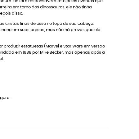
uro. Ele foi o responsável direto pelos eventos que
eira em torno dos dinossauros, ele não tinha
epois disso.
as cristas finas de osso no topo de sua cabeça.
veneno em suas presas, mas não há provas que ele
 produzir estatuetas (Marvel e Star Wars em versão
fundada em 1988 por Mike Becker, mas apenas após a
l.
igura.