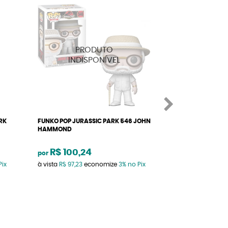
RK
FUNKO POP JURASSIC PARK 546 JOHN
FUNKO POP JURA
HAMMOND
GRANT
de
R$ 209,64
R$ 100,24
por
R$ 199,9
por
Pix
à vista
R$ 97,23
economize
3%
no Pix
à vista
R$ 193,99
e