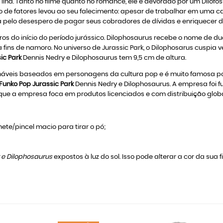
ha. Tanto no filme quanto no romance, ele é devorado por um Dilofossa
e fatores levou ao seu falecimento: apesar de trabalhar em uma carr
 pelo desespero de pagar seus cobradores de dívidas e enriquecer d
os do início do período jurássico. Dilophosaurus recebe o nome de du
ins de namoro. No universo de Jurassic Park, o Dilophosarus cuspia 
ic Park
Dennis Nedry e Dilophosaurus tem 9,5 cm de altura.
áveis baseados em personagens da cultura pop e é muito famosa por
Funko Pop Jurassic Park
Dennis Nedry e Dilophosaurus. A empresa foi 
ue a empresa foca em produtos licenciados e com distribuição globa
ete/pincel macio para tirar o pó;
y e Dilophosaurus
expostos à luz do sol. Isso pode alterar a cor da sua f