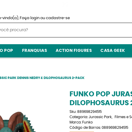
-vindo(a),
Faça login
ou
cadastre-se
O POP
FRANQUIAS
ACTION FIGURES
CASA GEEK
SSIC PARK DENNIS NEDRY & DILOPHOSAURUS 2-PACK
FUNKO POP JURAS
DILOPHOSAURUS 
Sku:
889698294515
Categoria:
Jurassic Park
Filmes e 
Marca:
Funko
Código de Barras:
0889698294515