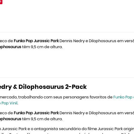
e
neco de
Funko Pop Jurassic Park
Dennis Nedry e Dilophosaurus em versão
lophosaurus
têm 9,5 cm de altura.
edry & Dilophosaurus 2-Pack
 mercado, trabalhando com seus personagens favoritos de
Funko Pop 
 Pop Vinil
.
neco de
Funko Pop Jurassic Park
Dennis Nedry e Dilophosaurus em versão
lophosaurus
têm 9,5 cm de altura.
assic Park e o antagonista secundário do filme Jurassic Park origin