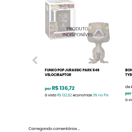
FUNKO POP JURASSIC PARK 549
BON
VELOCIRAPTOR
TYR
de
R$ 136,72
por
por
à vista
R$ 132,62
economize
3%
no Pix
à v
Carregando comentários ...