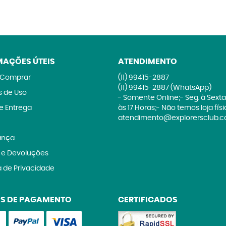
MAÇÕES ÚTEIS
ATENDIMENTO
Comprar
(11)
99415-2887
(11)
99415-2887
(WhatsApp)
 de Uso
- Somente Online;- Seg. à Sexta
 e Entrega
às 17 Horas;- Não temos loja fís
atendimento@explorersclub.c
ança
 e Devoluções
a de Privacidade
S DE PAGAMENTO
CERTIFICADOS