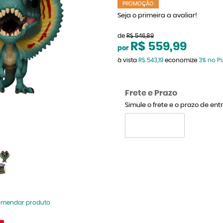
PROMOÇÃO
Seja o primeira a avaliar!
de
R$ 546,89
R$ 559,99
por
à vista
R$ 543,19
economize
3%
no Pi
Frete e Prazo
Simule o frete e o prazo de en
omendar produto