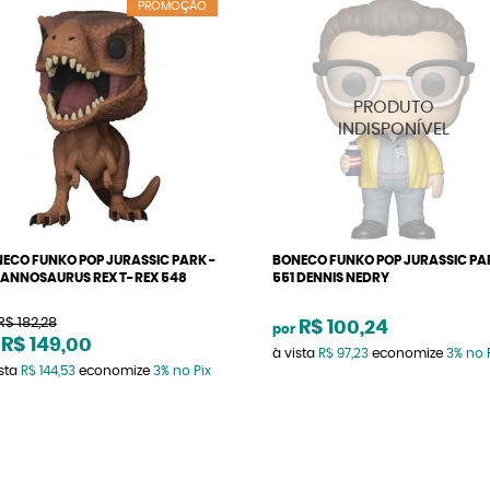
PROMOÇÃO
ECO FUNKO POP JURASSIC PARK -
BONECO FUNKO POP JURASSIC PA
ANNOSAURUS REX T-REX 548
551 DENNIS NEDRY
R$ 182,28
R$ 100,24
por
R$ 149,00
à vista
R$ 97,23
economize
3%
no 
ista
R$ 144,53
economize
3%
no Pix