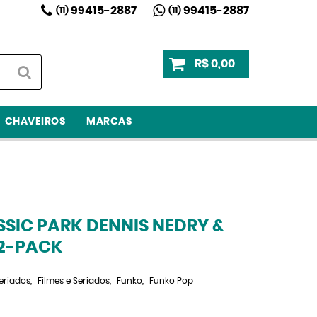
99415-2887
99415-2887
(11)
(11)
R$ 0,00
CHAVEIROS
MARCAS
SIC PARK DENNIS NEDRY &
2-PACK
Seriados
Filmes e Seriados
Funko
Funko Pop