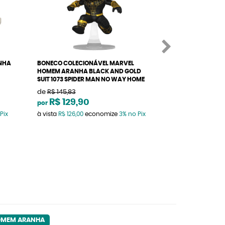
NHA
BONECO COLECIONÁVEL MARVEL
BONECO FUNKO 
HOMEM ARANHA BLACK AND GOLD
956 MARVEL ANI
SUIT 1073 SPIDER MAN NO WAY HOME
de
R$ 145,83
de
R$ 319,99
R$ 129,90
R$ 259,9
por
por
Pix
à vista
R$ 126,00
economize
3%
no Pix
à vista
R$ 252,10
e
OMEM ARANHA