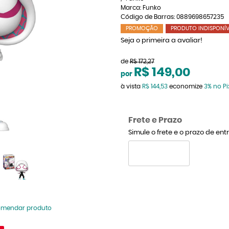
Marca:
Funko
Código de Barras:
0889698657235
PROMOÇÃO
PRODUTO INDISPONÍV
Seja o primeira a avaliar!
de
R$ 172,27
R$ 149,00
por
à vista
R$ 144,53
economize
3%
no Pi
Frete e Prazo
Simule o frete e o prazo de en
omendar produto