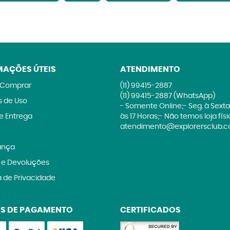
MAÇÕES ÚTEIS
ATENDIMENTO
Comprar
(11)
99415-2887
(11)
99415-2887
(WhatsApp)
 de Uso
- Somente Online;- Seg. à Sexta
 e Entrega
às 17 Horas;- Não temos loja fís
atendimento@explorersclub.c
ança
 e Devoluções
a de Privacidade
S DE PAGAMENTO
CERTIFICADOS