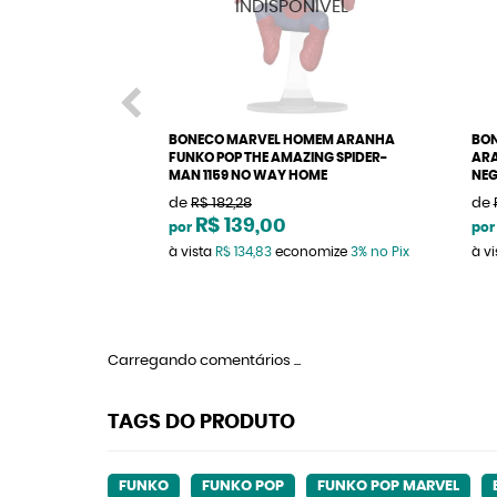
BONECO MARVEL HOMEM ARANHA
BON
FUNKO POP THE AMAZING SPIDER-
ARA
MAN 1159 NO WAY HOME
NE
de
R$ 182,28
de
R$ 139,00
por
por
à vista
R$ 134,83
economize
3%
no Pix
à v
Carregando comentários ...
TAGS DO PRODUTO
FUNKO
FUNKO POP
FUNKO POP MARVEL