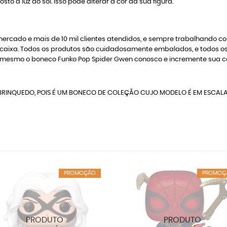
o à luz do sol. Isso pode alterar a cor da sua figura.
rcado e mais de 10 mil clientes atendidos, e sempre trabalhando c
 na caixa. Todos os produtos são cuidadosamente embalados, e todo
 mesmo o boneco Funko Pop Spider Gwen conosco e incremente sua c
RINQUEDO, POIS É UM BONECO DE COLEÇÃO CUJO MODELO É EM ESCAL
PROMOÇÃO
PROMOÇ