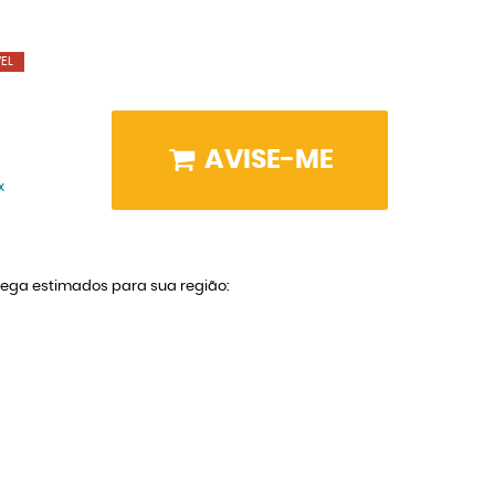
EL
AVISE-ME
x
trega estimados para sua região: