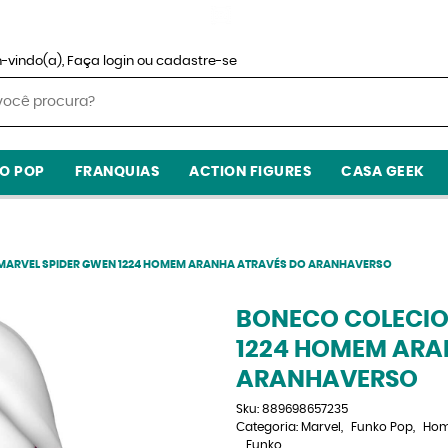
-vindo(a),
Faça login
ou
cadastre-se
O POP
FRANQUIAS
ACTION FIGURES
CASA GEEK
MARVEL SPIDER GWEN 1224 HOMEM ARANHA ATRAVÉS DO ARANHAVERSO
BONECO COLECIO
1224 HOMEM ARA
ARANHAVERSO
Sku:
889698657235
Categoria:
Marvel
Funko Pop
Hom
Funko