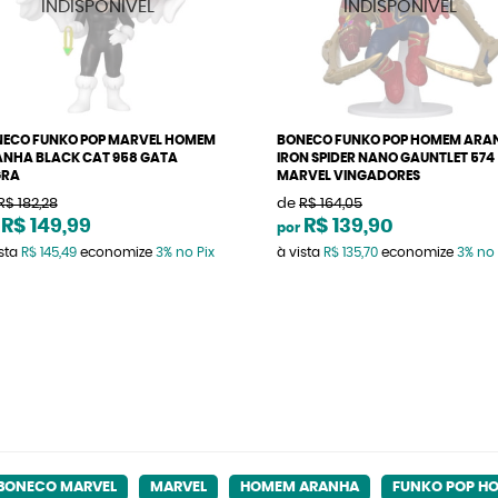
ECO FUNKO POP MARVEL HOMEM
BONECO FUNKO POP HOMEM ARA
NHA BLACK CAT 958 GATA
IRON SPIDER NANO GAUNTLET 574
GRA
MARVEL VINGADORES
R$ 182,28
de
R$ 164,05
R$ 149,99
R$ 139,90
por
ista
R$ 145,49
economize
3%
no Pix
à vista
R$ 135,70
economize
3%
no 
BONECO MARVEL
MARVEL
HOMEM ARANHA
FUNKO POP H