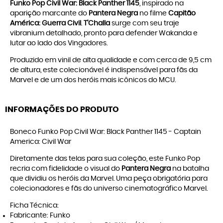
Funko Pop Civil War: Black Panther 1145
, inspirado na
aparição marcante do
Pantera Negra
no filme
Capitão
América: Guerra Civil
.
T’Challa
surge com seu traje
vibranium detalhado, pronto para defender Wakanda e
lutar ao lado dos Vingadores.
Produzido em vinil de alta qualidade e com cerca de 9,5 cm
de altura, este colecionável é indispensável para fãs da
Marvel e de um dos heróis mais icônicos do MCU.
INFORMAÇÕES DO PRODUTO
Boneco Funko Pop Civil War: Black Panther 1145 - Captain
America: Civil War
Diretamente das telas para sua coleção, este Funko Pop
recria com fidelidade o visual do
Pantera Negra
na batalha
que dividiu os heróis da Marvel. Uma peça obrigatória para
colecionadores e fãs do universo cinematográfico Marvel.
Ficha Técnica:
Fabricante: Funko