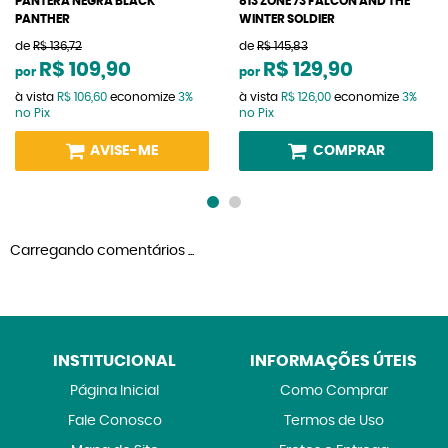
PANTERA NEGRA BLACK
813 ZONE 73 FALCON AND THE
PANTHER
WINTER SOLDIER
de
R$ 136,72
de
R$ 145,83
R$ 109,90
R$ 129,90
por
por
à vista
R$ 106,60
economize
3%
à vista
R$ 126,00
economize
3%
no Pix
no Pix
AVISE-ME
COMPRAR
Carregando comentários ...
INSTITUCIONAL
INFORMAÇÕES ÚTEIS
Página Inicial
Como Comprar
Fale Conosco
Termos de Uso