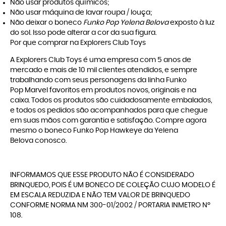
Não usar produtos químicos;
Não usar máquina de lavar roupa / louça;
Não deixar o boneco
Funko Pop Yelena Belova
exposto à luz
do sol. Isso pode alterar a cor da sua figura.
Por que comprar na Explorers Club Toys
A
Explorers Club Toys
é uma empresa com 5 anos de
mercado e mais de 10 mil clientes atendidos, e sempre
trabalhando com seus personagens da linha
Funko
Pop Marvel
favoritos em produtos novos, originais e na
caixa. Todos os produtos são cuidadosamente embalados,
e todos os pedidos são acompanhados para que chegue
em suas mãos com garantia e satisfação. Compre agora
mesmo o boneco Funko Pop Hawkeye da Yelena
Belova conosco.
INFORMAMOS QUE ESSE PRODUTO NÃO É CONSIDERADO
BRINQUEDO, POIS É UM BONECO DE COLEÇÃO CUJO MODELO É
EM ESCALA REDUZIDA E NÃO TEM VALOR DE BRINQUEDO
CONFORME NORMA NM 300-01/2002 / PORTARIA INMETRO Nº
108.