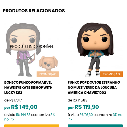
PRODUTOS RELACIONADOS
PROMOÇÃO
PROMOÇÃO
BONECO FUNKO POP MARVEL
FUNKO POP DOUTOR ESTRANHO
HAWKEYE KATE BISHOP WITH
NO MULTIVERSO DA LOUCURA
LUCKY 1212
AMERICA CHAVEZ 1002
de
R$ 173,17
de
R$ 145,83
R$ 149,00
R$ 119,90
por
por
à vista
R$ 144,53
economize
3%
à vista
R$ 116,30
economize
3%
no
no Pix
Pix