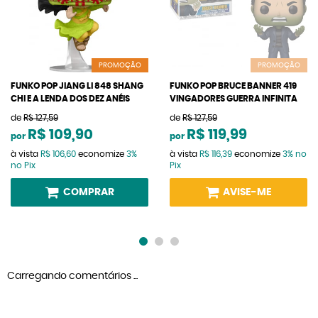
PROMOÇÃO
PROMOÇÃO
FUNKO POP JIANG LI 848 SHANG
FUNKO POP BRUCE BANNER 419
CHI E A LENDA DOS DEZ ANÉIS
VINGADORES GUERRA INFINITA
de
R$ 127,59
de
R$ 127,59
R$ 109,90
R$ 119,99
por
por
à vista
R$ 106,60
economize
3%
à vista
R$ 116,39
economize
3%
no
no Pix
Pix
COMPRAR
AVISE-ME
Carregando comentários ...