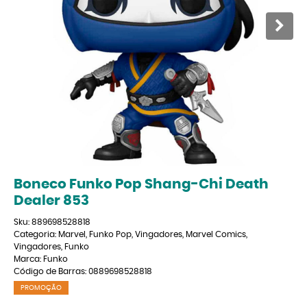
Boneco Funko Pop Shang-Chi Death
Dealer 853
Sku:
889698528818
Categoria:
Marvel
,
Funko Pop
,
Vingadores
,
Marvel Comics
,
Vingadores
,
Funko
Marca:
Funko
Código de Barras:
0889698528818
PROMOÇÃO