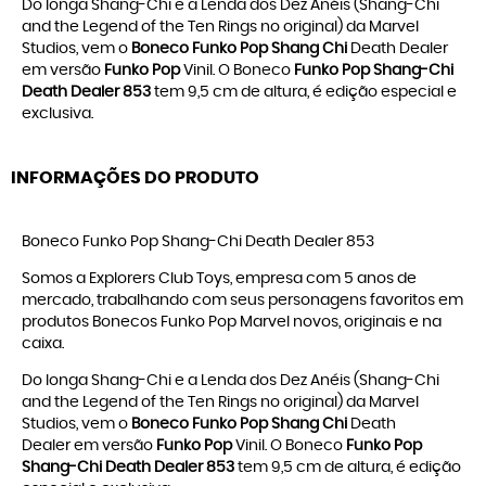
Do longa Shang-Chi e a Lenda dos Dez Anéis (Shang-Chi
and the Legend of the Ten Rings no original) da Marvel
Studios, vem o
Boneco Funko Pop Shang Chi
Death Dealer
em versão
Funko Pop
Vinil. O Boneco
Funko Pop Shang-Chi
Death Dealer 853
tem 9,5 cm de altura, é edição especial e
exclusiva.
INFORMAÇÕES DO PRODUTO
Boneco Funko Pop Shang-Chi Death Dealer 853
Somos a Explorers Club Toys, empresa com 5 anos de
mercado, trabalhando com seus personagens favoritos em
produtos
Bonecos Funko Pop Marvel
novos, originais e na
caixa.
Do longa Shang-Chi e a Lenda dos Dez Anéis (Shang-Chi
and the Legend of the Ten Rings no original) da Marvel
Studios, vem o
Boneco Funko Pop Shang Chi
Death
Dealer em versão
Funko Pop
Vinil. O Boneco
Funko Pop
Shang-Chi Death Dealer 853
tem 9,5 cm de altura, é edição