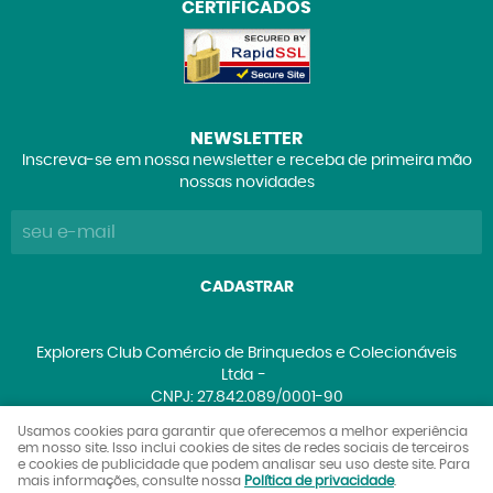
CERTIFICADOS
NEWSLETTER
Inscreva-se em nossa newsletter e receba de primeira mão
nossas novidades
CADASTRAR
Explorers Club Comércio de Brinquedos e Colecionáveis
Ltda
CNPJ: 27.842.089/0001-90
Usamos cookies para garantir que oferecemos a melhor experiência
em nosso site. Isso inclui cookies de sites de redes sociais de terceiros
e cookies de publicidade que podem analisar seu uso deste site. Para
LOJA VIRTUAL CRIADA POR
mais informações, consulte nossa
Política de privacidade
.