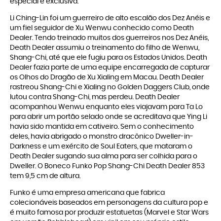
especial e exclusiva.
Li Ching-Lin foi um guerreiro de alto escalão dos Dez Anéis e
um fiel seguidor de Xu Wenwu conhecido como Death
Dealer. Tendo treinado muitos dos guerreiros nos Dez Anéis,
Death Dealer assumiu o treinamento do filho de Wenwu,
Shang-Chi, até que ele fugiu para os Estados Unidos. Death
Dealer fazia parte de uma equipe encarregada de capturar
os Olhos do Dragão de Xu Xialing em Macau. Death Dealer
rastreou Shang-Chi e Xialing no Golden Daggers Club, onde
lutou contra Shang-Chi, mas perdeu. Death Dealer
acompanhou Wenwu enquanto eles viajavam para Ta Lo
para abrir um portão selado onde se acreditava que Ying Li
havia sido mantida em cativeiro. Sem o conhecimento
deles, havia abrigado o monstro dracônico Dweller-in-
Darkness e um exército de Soul Eaters, que mataram o
Death Dealer sugando sua alma para ser colhida para o
Dweller. O Boneco Funko Pop Shang-Chi Death Dealer 853
tem 9,5 cm de altura.
Funko é uma empresa americana que fabrica
colecionáveis baseados em personagens da cultura pop e
é muito famosa por produzir estatuetas (Marvel e Star Wars