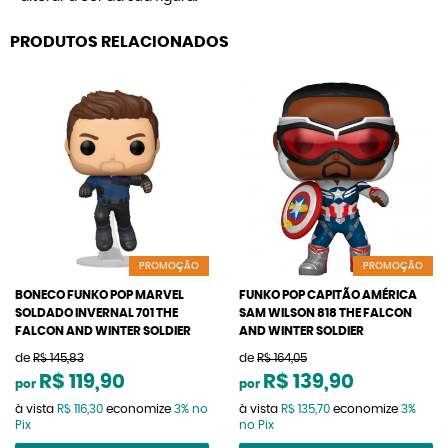
PRODUTOS RELACIONADOS
PROMOÇÃO
PROMOÇÃO
BONECO FUNKO POP MARVEL
FUNKO POP CAPITÃO AMÉRICA
SOLDADO INVERNAL 701 THE
SAM WILSON 818 THE FALCON
FALCON AND WINTER SOLDIER
AND WINTER SOLDIER
de
R$ 145,83
de
R$ 164,05
R$ 119,90
R$ 139,90
por
por
à vista
R$ 116,30
economize
3%
no
à vista
R$ 135,70
economize
3%
Pix
no Pix