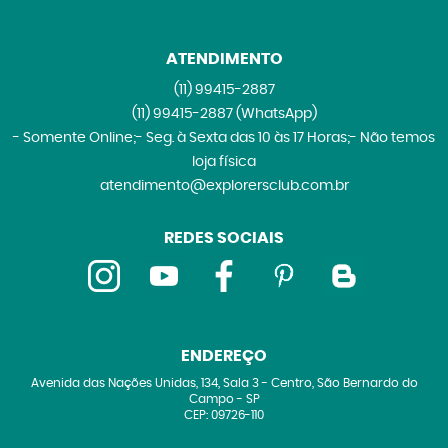
ATENDIMENTO
(11)
99415-2887
(11)
99415-2887
(WhatsApp)
- Somente Online;- Seg. à Sexta das 10 às 17 Horas;- Não temos
loja física
atendimento@explorersclub.com.br
REDES SOCIAIS
ENDEREÇO
Avenida das Nações Unidas, 134, Sala 3
-
Centro, São Bernardo do
Campo
-
SP
CEP: 09726-110