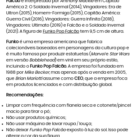
Falcão
é interpretado por
Anthony Mackie
em Capitão
América 2: O Soldado Invernal (2014), Vingadores: Era de
Ultron (2015), Homem-Formiga (2015), Capitão América:
Guerra Civil (2016), Vingadores: Guerra Infinita (2018),
Vingadores: Ultimato (2019) e Falcão e o Soldado Invernal
(2021). A figura de
Funko Pop Falcão
tem 9,5 cm de altura.
Funko
é uma empresa americana que fabrica
colecionáveis baseados em personagens da cultura pop e
é muito famosa por produzir estatuetas (
Marvel
e
Star Wars
em versão
Bobblehead
) em vinil em seu próprio estilo,
incluindo o
Funko Pop Falcão
. A empresa foi fundada em
1988 por
Mike Becker
, mas apenas após a venda em 2005,
que
Brian Mariotti
assume como
CEO
, que a empresa foca
em produtos licenciados e com distribuição global.
Recomendações:
Limpar com frequência com flanela seca e cotonete/pincel
macio para tirar o pó;
Não usar produtos químicos;
Não usar máquina de lavar roupa / louça;
Não deixar
Funko Pop Falcão
exposto à luz do sol. Isso pode
alterar a cor da sua figura.