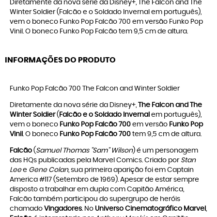
Diretamente da nova série da Disney+, The Falcon and The
Winter Soldier (Falcão e o Soldado Invernal em português),
vem o boneco Funko Pop Falcão 700 em versão Funko Pop
Vinil. O boneco Funko Pop Falcão tem 9,5 cm de altura.
INFORMAÇÕES DO PRODUTO
Funko Pop Falcão 700 The Falcon and Winter Soldier
Diretamente da nova série da Disney+,
The Falcon and The
Winter Soldier
(
Falcão e o Soldado Invernal
em português),
vem o boneco
Funko Pop Falcão 700
em versão
Funko Pop
Vinil
. O boneco
Funko Pop Falcão 700
tem 9,5 cm de altura.
Falcão
(
Samuel Thomas "Sam" Wilson
) é um personagem
das HQs publicadas pela Marvel Comics. Criado por
Stan
Lee
e
Gene Colan
, sua primeira aparição foi em Captain
America #117 (Setembro de 1969). Apesar de estar sempre
disposto a trabalhar em dupla com Capitão América,
Falcão também participou do supergrupo de heróis
chamado
Vingadores
. No
Universo Cinematográfico Marvel
,