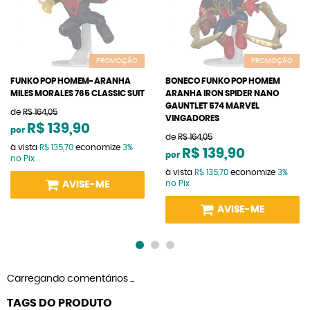
PROMOÇÃO
PROMOÇÃO
FUNKO POP HOMEM-ARANHA
BONECO FUNKO POP HOMEM
MILES MORALES 765 CLASSIC SUIT
ARANHA IRON SPIDER NANO
GAUNTLET 574 MARVEL
de
R$ 164,05
VINGADORES
R$ 139,90
por
de
R$ 164,05
à vista
R$ 135,70
economize
3%
R$ 139,90
por
no Pix
à vista
R$ 135,70
economize
3%
no Pix
AVISE-ME
AVISE-ME
Carregando comentários ...
TAGS DO PRODUTO