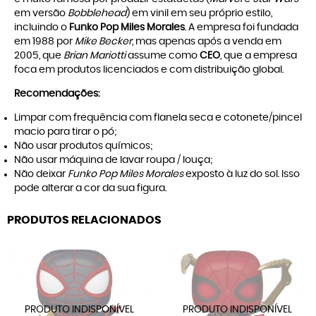
em versão
Bobblehead
) em vinil em seu próprio estilo,
incluindo o
Funko Pop Miles Morales
. A empresa foi fundada
em 1988 por
Mike Becker
, mas apenas após a venda em
2005, que
Brian Mariotti
assume como
CEO
, que a empresa
foca em produtos licenciados e com distribuição global.
Recomendações:
Limpar com frequência com flanela seca e cotonete/pincel
macio para tirar o pó;
Não usar produtos químicos;
Não usar máquina de lavar roupa / louça;
Não deixar
Funko Pop Miles Morales
exposto à luz do sol. Isso
pode alterar a cor da sua figura.
PRODUTOS RELACIONADOS