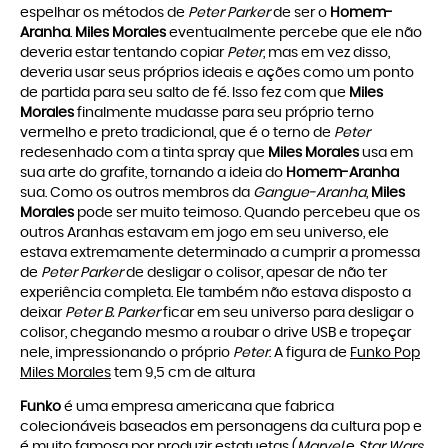
espelhar os métodos de
Peter Parker
de ser o
Homem-
Aranha
.
Miles Morales
eventualmente percebe que ele não
deveria estar tentando copiar
Peter
, mas em vez disso,
deveria usar seus próprios ideais e ações como um ponto
de partida para seu salto de fé. Isso fez com que
Miles
Morales
finalmente mudasse para seu próprio terno
vermelho e preto tradicional, que é o terno de
Peter
redesenhado com a tinta spray que
Miles Morales
usa em
sua arte do grafite, tornando a ideia do
Homem-Aranha
sua. Como os outros membros da
Gangue-Aranha
,
Miles
Morales
pode ser muito teimoso. Quando percebeu que os
outros Aranhas estavam em jogo em seu universo, ele
estava extremamente determinado a cumprir a promessa
de
Peter Parker
de desligar o colisor, apesar de não ter
experiência completa. Ele também não estava disposto a
deixar
Peter B. Parker
ficar em seu universo para desligar o
colisor, chegando mesmo a roubar o drive USB e tropeçar
nele, impressionando o próprio
Peter
. A figura de
Funko Pop
Miles Morales
tem 9,5 cm de altura
Funko
é uma empresa americana que fabrica
colecionáveis baseados em personagens da cultura pop e
é muito famosa por produzir estatuetas (
Marvel
e
Star Wars