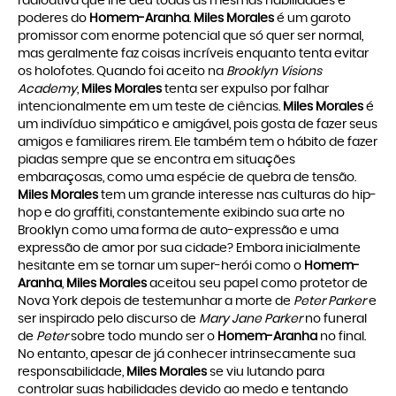
radioativa que lhe deu todas as mesmas habilidades e
poderes do
Homem-Aranha
.
Miles Morales
é um garoto
promissor com enorme potencial que só quer ser normal,
mas geralmente faz coisas incríveis enquanto tenta evitar
os holofotes. Quando foi aceito na
Brooklyn Visions
Academy
,
Miles Morales
tenta ser expulso por falhar
intencionalmente em um teste de ciências.
Miles Morales
é
um indivíduo simpático e amigável, pois gosta de fazer seus
amigos e familiares rirem. Ele também tem o hábito de fazer
piadas sempre que se encontra em situações
embaraçosas, como uma espécie de quebra de tensão.
Miles Morales
tem um grande interesse nas culturas do hip-
hop e do graffiti, constantemente exibindo sua arte no
Brooklyn como uma forma de auto-expressão e uma
expressão de amor por sua cidade? Embora inicialmente
hesitante em se tornar um super-herói como o
Homem-
Aranha
,
Miles Morales
aceitou seu papel como protetor de
Nova York depois de testemunhar a morte de
Peter Parker
e
ser inspirado pelo discurso de
Mary Jane Parker
no funeral
de
Peter
sobre todo mundo ser o
Homem-Aranha
no final.
No entanto, apesar de já conhecer intrinsecamente sua
responsabilidade,
Miles Morales
se viu lutando para
controlar suas habilidades devido ao medo e tentando