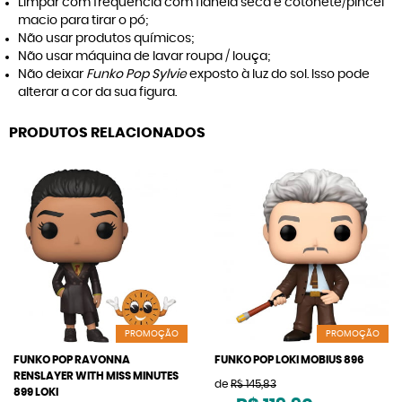
Limpar com frequência com flanela seca e cotonete/pincel
macio para tirar o pó;
Não usar produtos químicos;
Não usar máquina de lavar roupa / louça;
Não deixar
Funko Pop Sylvie
exposto à luz do sol. Isso pode
alterar a cor da sua figura.
PRODUTOS RELACIONADOS
PROMOÇÃO
PROMOÇÃO
FUNKO POP RAVONNA
FUNKO POP LOKI MOBIUS 896
RENSLAYER WITH MISS MINUTES
de
R$ 145,83
899 LOKI