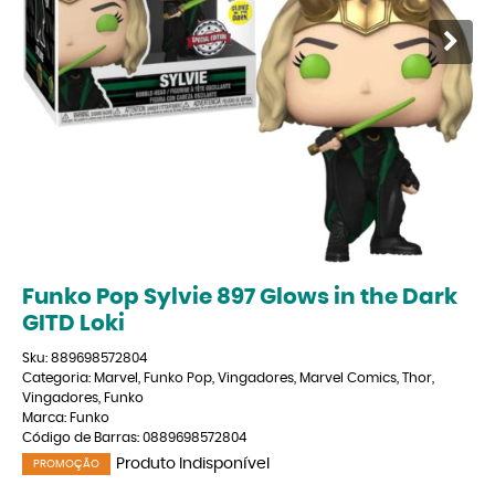
Funko Pop Sylvie 897 Glows in the Dark
GITD Loki
Sku:
889698572804
Categoria:
Marvel
,
Funko Pop
,
Vingadores
,
Marvel Comics
,
Thor
,
Vingadores
,
Funko
Marca:
Funko
Código de Barras:
0889698572804
Produto Indisponível
PROMOÇÃO