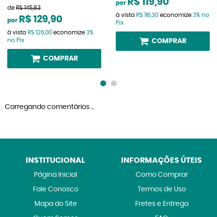
R$ 119,90
por
de
R$ 145,83
à vista
R$ 116,30
economize
3%
no
R$ 129,90
por
Pix
à vista
R$ 126,00
economize
3%
no Pix
COMPRAR
COMPRAR
Carregando comentários ...
INSTITUCIONAL
INFORMAÇÕES ÚTEIS
Página Inicial
Como Comprar
Fale Conosco
Termos de Uso
Mapa do Site
Fretes e Entrega