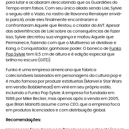
para lutar e acabaram descobrindo que os Guardiões do
Tempo eram falsos. Com seu único aliado sendo Loki, Sylvie
o seguiu até o Vazio, no rastro de Ravonna Renslayer enviá-
lo para lá, onde eles finalmente encontraram e
confrontaram Aquele que Restou, o criador da AVT. Apesar
das advertências de Loki sobre as consequências de fazer
isso, Sylvie decretou sua vingança e matou Aquele que
Permanece, fazendo com que o Multiverso se dividisse e
Kang, o Conquistador, ganhasse poder. O boneco de
Funko
Pop Sylvie
tem 9,5 cm de altura e é edição especial que
brilha no escuro (GITD).
Funko é uma empresa americana que fabrica
colecionáveis baseados em personagens da cultura pop e
é muito famosa por produzir estatuetas (Marvel e Star Wars
em versão Bobblehead) em vinil em seu próprio estilo,
incluindo o Funko Pop Sylvie. A empresa foi fundada em
1988 por Mike Becker, mas apenas após a venda em 2005,
que Brian Mariotti assume como CEO, que a empresa foca
em produtos licenciados e com distribuição global.
Recomendações: