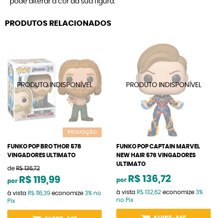
pode alterar a cor da sua figura.
PRODUTOS RELACIONADOS
PROMOÇÃO
FUNKO POP BRO THOR 578
FUNKO POP CAPTAIN MARVEL
VINGADORES ULTIMATO
NEW HAIR 576 VINGADORES
ULTIMATO
de
R$ 136,72
R$ 136,72
R$ 119,99
por
por
à vista
R$ 132,62
economize
3%
à vista
R$ 116,39
economize
3%
no
no Pix
Pix