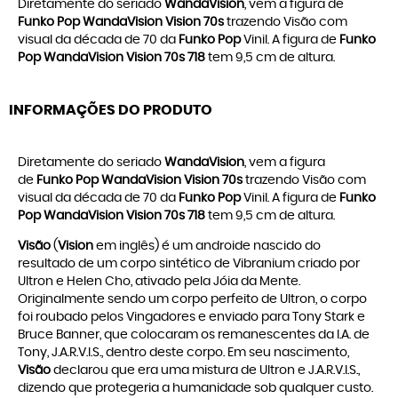
Diretamente do seriado
WandaVision
, vem a figura de
Funko Pop WandaVision Vision 70s
trazendo Visão com
visual da década de 70 da
Funko Pop
Vinil. A figura de
Funko
Pop WandaVision Vision 70s 718
tem 9,5 cm de altura.
INFORMAÇÕES DO PRODUTO
Diretamente do seriado
WandaVision
, vem a figura
de
Funko Pop WandaVision Vision 70s
trazendo Visão com
visual da década de 70 da
Funko Pop
Vinil. A figura de
Funko
Pop WandaVision Vision 70s 718
tem 9,5 cm de altura.
Visão
(
Vision
em inglês) é um androide nascido do
resultado de um corpo sintético de Vibranium criado por
Ultron e Helen Cho, ativado pela Jóia da Mente.
Originalmente sendo um corpo perfeito de Ultron, o corpo
foi roubado pelos Vingadores e enviado para Tony Stark e
Bruce Banner, que colocaram os remanescentes da I.A. de
Tony, J.A.R.V.I.S., dentro deste corpo. Em seu nascimento,
Visão
declarou que era uma mistura de Ultron e J.A.R.V.I.S.,
dizendo que protegeria a humanidade sob qualquer custo.