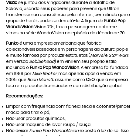
Visão
se juntou aos Vingadores durante a Batalha de
Sokovia, usando seus poderes para prevenir que Ultron
transferisse sua consciência pela internet, permitindo que o
grupo de heróis pudesse derrotá-lo. A figura de
Funko Pop
WandaVision
Vision 70s, traz o personagem conforme
vimos na série WandaVision no episódio da década de 70.
Funko
é uma empresa americana que fabrica
colecionáveis baseados em personagens da cultura pop e
é muito famosa por produzir estatuetas (
Marvel
e
Star Wars
em versão
Bobblehead
) em vinil em seu próprio estilo,
incluindo o
Funko Pop WandaVision
. A empresa foi fundada
em 1988 por
Mike Becker
, mas apenas após a venda em
2005, que
Brian Mariotti
assume como
CEO
, que a empresa
foca em produtos licenciados e com distribuição global.
Recomendações:
Limpar com frequência com flanela seca e cotonete/pincel
macio para tirar o pó;
Não usar produtos químicos;
Não usar máquina de lavar roupa / louça;
Não deixar
Funko Pop WandaVision
exposto à luz do sol. Isso