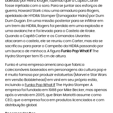
baleado por Heinz Kruger, fazendo que a Capitã Carter
fosse injetada com o soro. Para se juntar aos esforços de
guerra, Howard Stark criou uma armadura para Rogers,
apelidada de HYDRA Stomper (Esmagador Hidra) por Dum
Dum Dugan. Em uma missão posterior para se infiltrar em
um trem da HIDRA, Rogers foi perdido em uma explosão e
uma avalanche e foi levado para o Castelo de Krake.
Quando a Capitã Carter e os Comandos Uivantes
atacaram o castelo, ele se reuniu com Carter, mas ela se
sacrificou para parar o Campeão da HIDRA passando por
um buraco de minhoca. A figura
Funko Pop What If
The
Hydra Stomper tem 15 cm de altura.
Funko é uma empresa americana que fabrica
colecionáveis baseados em personagens da cultura pop e
é muito famosa por produzir estatuetas (Marvel e Star Wars
em versão Bobblehead) em vinil em seu próprio estilo,
incluindo o
Funko Pop What If
The Hydra Stomper. A
empresa foi fundada em 1988 por Mike Becker, mas apenas
após a venda em 2005, que Brian Mariotti assume como
CEO, que a empresa foca em produtos licenciados e com
distribuição global.