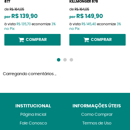
877
KILLMONGER 878
de
R$ 164,05
de
R$ 164,05
R$ 139,90
R$ 149,90
por
por
à vista
R$ 135,70
economize
3%
à vista
R$ 145,40
economize
3%
no Pix
no Pix
COMPRAR
COMPRAR
Carregando comentários ...
INSTITUCIONAL
INFORMAÇÕES ÚTEIS
Página Inicial
Como Comprar
Fale Conosco
Termos de Uso