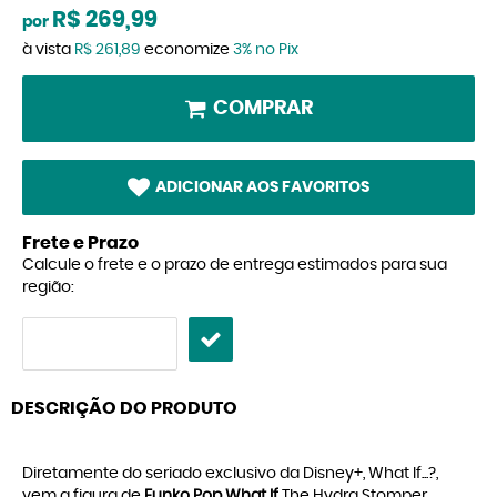
R$ 269,99
por
à vista
R$ 261,89
economize
3%
no Pix
COMPRAR
ADICIONAR AOS FAVORITOS
Frete e Prazo
Calcule o frete e o prazo de entrega estimados para sua
região:
DESCRIÇÃO DO PRODUTO
Diretamente do seriado exclusivo da Disney+, What If...?,
vem a figura de
Funko Pop What If
The Hydra Stomper