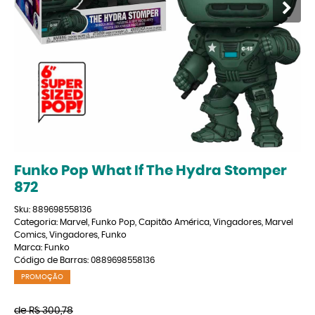
Funko Pop What If The Hydra Stomper
872
Sku:
889698558136
Categoria:
Marvel
,
Funko Pop
,
Capitão América
,
Vingadores
,
Marvel
Comics
,
Vingadores
,
Funko
Marca:
Funko
Código de Barras:
0889698558136
PROMOÇÃO
de
R$ 300,78