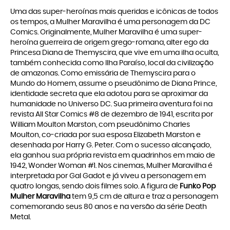
Uma das super-heroínas mais queridas e icônicas de todos
os tempos, a Mulher Maravilha é uma personagem da DC
Comics. Originalmente, Mulher Maravilha é uma super-
heroína guerreira de origem grego-romana, alter ego da
Princesa Diana de Themyscira, que vive em uma ilha oculta,
também conhecida como Ilha Paraíso, local da civilização
de amazonas. Como emissária de Themyscira para o
Mundo do Homem, assume o pseudônimo de Diana Prince,
identidade secreta que ela adotou para se aproximar da
humanidade no Universo DC. Sua primeira aventura foi na
revista All Star Comics #8 de dezembro de 1941, escrita por
William Moulton Marston, com pseudônimo Charles
Moulton, co-criada por sua esposa Elizabeth Marston e
desenhada por Harry G. Peter. Com o sucesso alcançado,
ela ganhou sua própria revista em quadrinhos em maio de
1942, Wonder Woman #1. Nos cinemas, Mulher Maravilha é
interpretada por Gal Gadot e já viveu a personagem em
quatro longas, sendo dois filmes solo. A figura de
Funko Pop
Mulher Maravilha
tem 9,5 cm de altura e traz a personagem
comemorando seus 80 anos e na versão da série Death
Metal.