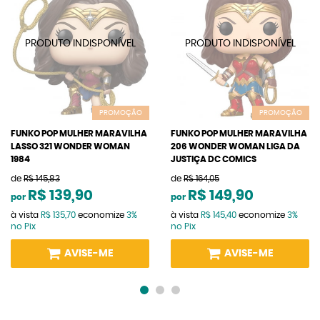
PROMOÇÃO
PROMOÇÃO
FUNKO POP MULHER MARAVILHA
FUNKO POP MULHER MARAVILHA
LASSO 321 WONDER WOMAN
206 WONDER WOMAN LIGA DA
1984
JUSTIÇA DC COMICS
de
R$ 145,83
de
R$ 164,05
R$ 139,90
R$ 149,90
por
por
à vista
R$ 135,70
economize
3%
à vista
R$ 145,40
economize
3%
no Pix
no Pix
AVISE-ME
AVISE-ME