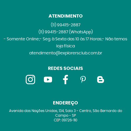
ATENDIMENTO
(11)
99415-2887
(11)
99415-2887
(WhatsApp)
- Somente Online;- Seg. à Sexta das 10 às 17 Horas;- Não temos
loja física
atendimento@explorersclub.com.br
REDES SOCIAIS
ENDEREÇO
Avenida das Nações Unidas, 134, Sala 3
-
Centro, São Bernardo do
Campo
-
SP
CEP: 09726-110