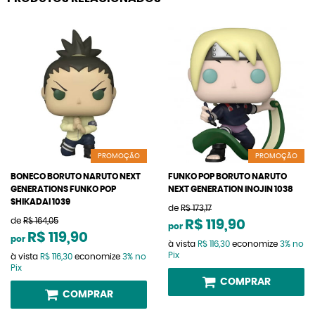
PROMOÇÃO
PROMOÇÃO
BONECO BORUTO NARUTO NEXT
FUNKO POP BORUTO NARUTO
GENERATIONS FUNKO POP
NEXT GENERATION INOJIN 1038
SHIKADAI 1039
de
R$ 173,17
de
R$ 164,05
R$ 119,90
por
R$ 119,90
por
à vista
R$ 116,30
economize
3%
no
Pix
à vista
R$ 116,30
economize
3%
no
Pix
COMPRAR
COMPRAR