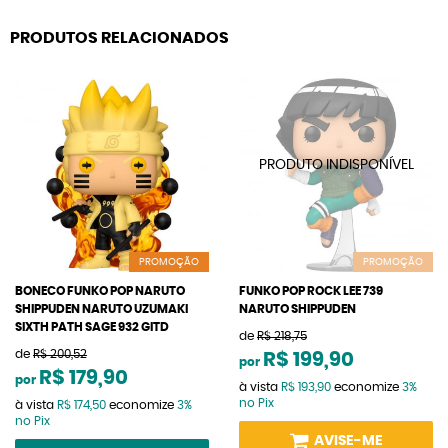
PRODUTOS RELACIONADOS
PROMOÇÃO
PROMOÇÃO
BONECO FUNKO POP NARUTO
FUNKO POP ROCK LEE 739
SHIPPUDEN NARUTO UZUMAKI
NARUTO SHIPPUDEN
SIXTH PATH SAGE 932 GITD
de
R$ 218,75
de
R$ 200,52
R$ 199,90
por
R$ 179,90
por
à vista
R$ 193,90
economize
3%
no Pix
à vista
R$ 174,50
economize
3%
no Pix
AVISE-ME