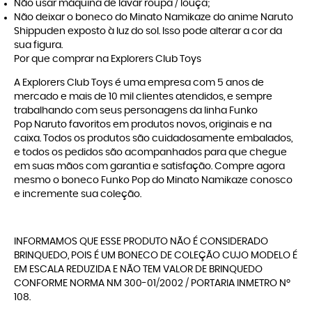
Não usar máquina de lavar roupa / louça;
Não deixar o boneco do Minato Namikaze do anime Naruto
Shippuden exposto à luz do sol. Isso pode alterar a cor da
sua figura.
Por que comprar na Explorers Club Toys
A
Explorers Club Toys
é uma empresa com 5 anos de
mercado e mais de 10 mil clientes atendidos, e sempre
trabalhando com seus personagens da linha
Funko
Pop Naruto
favoritos em produtos novos, originais e na
caixa. Todos os produtos são cuidadosamente embalados,
e todos os pedidos são acompanhados para que chegue
em suas mãos com garantia e satisfação. Compre agora
mesmo o boneco Funko Pop do Minato Namikaze conosco
e incremente sua coleção.
INFORMAMOS QUE ESSE PRODUTO NÃO É CONSIDERADO
BRINQUEDO, POIS É UM BONECO DE COLEÇÃO CUJO MODELO É
EM ESCALA REDUZIDA E NÃO TEM VALOR DE BRINQUEDO
CONFORME NORMA NM 300-01/2002 / PORTARIA INMETRO Nº
108.