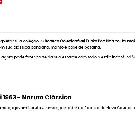
e
mpletar sua coleção! O
Boneco Colecionável Funko Pop Naruto Uzumak
om sua clássica bandana, manto e pose de batalha.
agora pode fazer parte da sua estante com todo o estilo inconfundíve
1963 - Naruto Clássico
himoto, o jovem Naruto Uzumaki, portador da Raposa de Nove Caudas, e