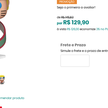
PROMOÇÃO
Seja o primeira a avaliar!
de
R$ 145,83
R$ 129,90
por
à vista
R$ 126,00
economize
3%
no Pi
Frete e Prazo
Simule o frete e o prazo de en
omendar produto