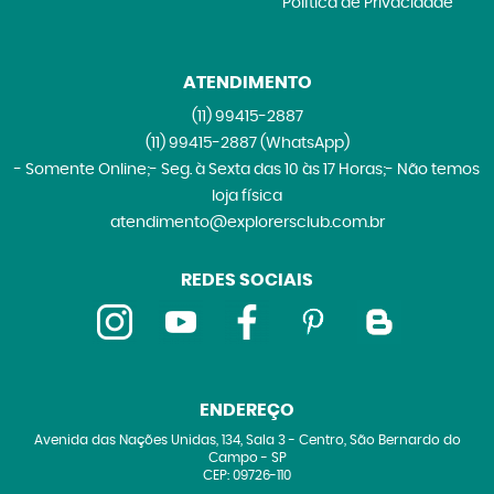
Política de Privacidade
ATENDIMENTO
(11)
99415-2887
(11)
99415-2887
(WhatsApp)
- Somente Online;- Seg. à Sexta das 10 às 17 Horas;- Não temos
loja física
atendimento@explorersclub.com.br
REDES SOCIAIS
ENDEREÇO
Avenida das Nações Unidas, 134, Sala 3
-
Centro, São Bernardo do
Campo
-
SP
CEP: 09726-110