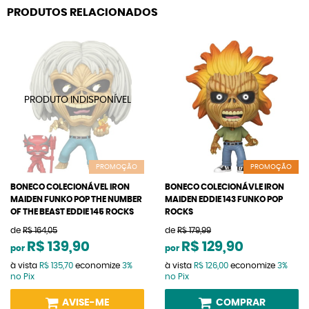
PRODUTOS RELACIONADOS
PROMOÇÃO
PROMOÇÃO
BONECO COLECIONÁVEL IRON
BONECO COLECIONÁVLE IRON
MAIDEN FUNKO POP THE NUMBER
MAIDEN EDDIE 143 FUNKO POP
OF THE BEAST EDDIE 145 ROCKS
ROCKS
de
R$ 164,05
de
R$ 179,99
R$ 139,90
R$ 129,90
por
por
à vista
R$ 135,70
economize
3%
à vista
R$ 126,00
economize
3%
no Pix
no Pix
AVISE-ME
COMPRAR