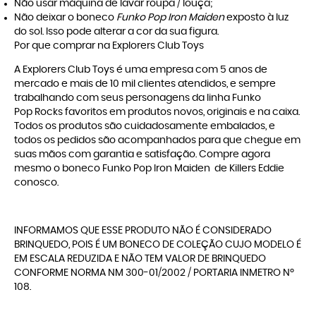
Não usar máquina de lavar roupa / louça;
Não deixar o boneco
Funko Pop Iron Maiden
exposto à luz
do sol. Isso pode alterar a cor da sua figura.
Por que comprar na Explorers Club Toys
A
Explorers Club Toys
é uma empresa com 5 anos de
mercado e mais de 10 mil clientes atendidos, e sempre
trabalhando com seus personagens da linha
Funko
Pop Rocks
favoritos em produtos novos, originais e na caixa.
Todos os produtos são cuidadosamente embalados, e
todos os pedidos são acompanhados para que chegue em
suas mãos com garantia e satisfação. Compre agora
mesmo o boneco Funko Pop Iron Maiden de Killers Eddie
conosco.
INFORMAMOS QUE ESSE PRODUTO NÃO É CONSIDERADO
BRINQUEDO, POIS É UM BONECO DE COLEÇÃO CUJO MODELO É
EM ESCALA REDUZIDA E NÃO TEM VALOR DE BRINQUEDO
CONFORME NORMA NM 300-01/2002 / PORTARIA INMETRO Nº
108.