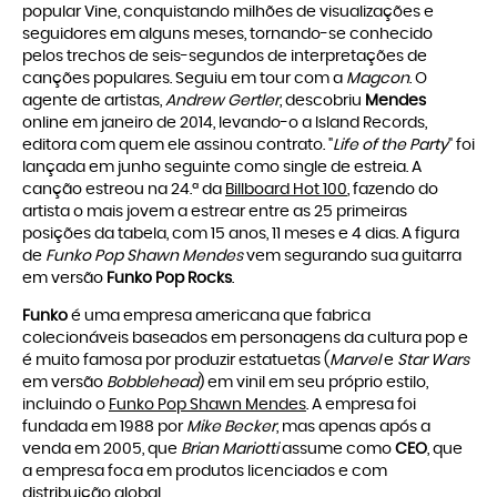
popular Vine, conquistando milhões de visualizações e
seguidores em alguns meses, tornando-se conhecido
pelos trechos de seis-segundos de interpretações de
canções populares. Seguiu em tour com a
Magcon
. O
agente de artistas,
Andrew Gertler
, descobriu
Mendes
online em janeiro de 2014, levando-o a Island Records,
editora com quem ele assinou contrato. "
Life of the Party
" foi
lançada em junho seguinte como single de estreia. A
canção estreou na 24.ª da
Billboard Hot 100
, fazendo do
artista o mais jovem a estrear entre as 25 primeiras
posições da tabela, com 15 anos, 11 meses e 4 dias. A figura
de
Funko Pop Shawn Mendes
vem segurando sua guitarra
em versão
Funko Pop Rocks
.
Funko
é uma empresa americana que fabrica
colecionáveis baseados em personagens da cultura pop e
é muito famosa por produzir estatuetas (
Marvel
e
Star Wars
em versão
Bobblehead
) em vinil em seu próprio estilo,
incluindo o
Funko Pop Shawn Mendes
. A empresa foi
fundada em 1988 por
Mike Becker
, mas apenas após a
venda em 2005, que
Brian Mariotti
assume como
CEO
, que
a empresa foca em produtos licenciados e com
distribuição global.