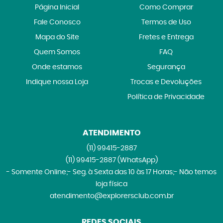
Página Inicial
Como Comprar
Fale Conosco
Termos de Uso
Mapa do Site
Fretes e Entrega
Quem Somos
FAQ
Onde estamos
Segurança
Indique nossa Loja
Trocas e Devoluções
Política de Privacidade
ATENDIMENTO
(11)
99415-2887
(11)
99415-2887
(WhatsApp)
- Somente Online;- Seg. à Sexta das 10 às 17 Horas;- Não temos
loja física
atendimento@explorersclub.com.br
REDES SOCIAIS