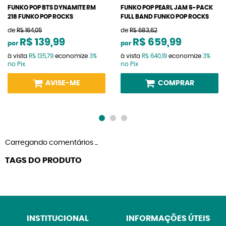
FUNKO POP BTS DYNAMITE RM
FUNKO POP PEARL JAM 5-PACK
218 FUNKO POP ROCKS
FULL BAND FUNKO POP ROCKS
de
R$ 164,05
de
R$ 683,62
R$ 139,99
R$ 659,99
por
por
à vista
R$ 135,79
economize
3%
à vista
R$ 640,19
economize
3%
no Pix
no Pix
AVISE-ME
COMPRAR
Carregando comentários ...
TAGS DO PRODUTO
INSTITUCIONAL
INFORMAÇÕES ÚTEIS