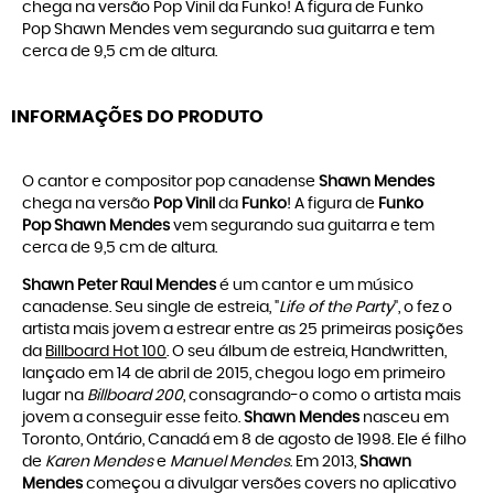
chega na versão Pop Vinil da Funko! A figura de Funko
Pop Shawn Mendes vem segurando sua guitarra e tem
cerca de 9,5 cm de altura.
INFORMAÇÕES DO PRODUTO
O cantor e compositor pop canadense
Shawn Mendes
chega na versão
Pop Vinil
da
Funko
! A figura de
Funko
Pop Shawn Mendes
vem segurando sua guitarra e tem
cerca de 9,5 cm de altura.
Shawn Peter Raul Mendes
é um cantor e um músico
canadense. Seu single de estreia, "
Life of the Party
", o fez o
artista mais jovem a estrear entre as 25 primeiras posições
da
Billboard Hot 100
. O seu álbum de estreia, Handwritten,
lançado em 14 de abril de 2015, chegou logo em primeiro
lugar na
Billboard 200
, consagrando-o como o artista mais
jovem a conseguir esse feito.
Shawn Mendes
nasceu em
Toronto, Ontário, Canadá em 8 de agosto de 1998. Ele é filho
de
Karen Mendes
e
Manuel Mendes
. Em 2013,
Shawn
Mendes
começou a divulgar versões covers no aplicativo