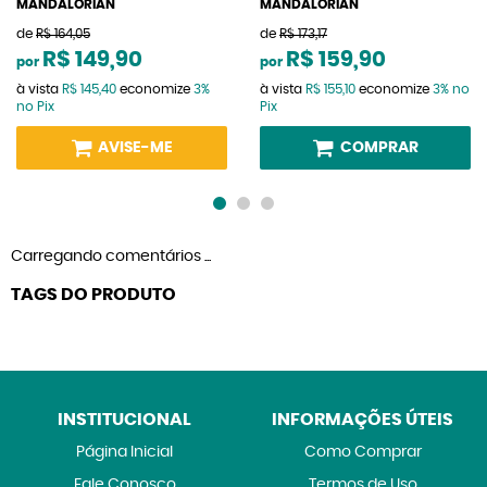
MANDALORIAN
MANDALORIAN
de
R$ 164,05
de
R$ 173,17
R$ 149,90
R$ 159,90
por
por
à vista
R$ 145,40
economize
3%
à vista
R$ 155,10
economize
3%
no
no Pix
Pix
AVISE-ME
COMPRAR
Carregando comentários ...
TAGS DO PRODUTO
INSTITUCIONAL
INFORMAÇÕES ÚTEIS
Página Inicial
Como Comprar
Fale Conosco
Termos de Uso