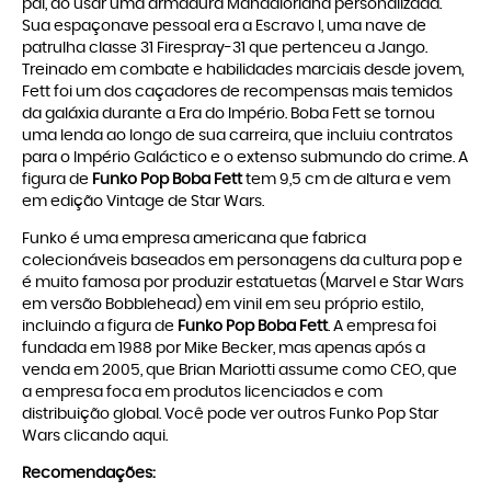
pai, ao usar uma armadura Mandaloriana personalizada.
Sua espaçonave pessoal era a Escravo I, uma nave de
patrulha classe 31 Firespray-31 que pertenceu a Jango.
Treinado em combate e habilidades marciais desde jovem,
Fett foi um dos caçadores de recompensas mais temidos
da galáxia durante a Era do Império. Boba Fett se tornou
uma lenda ao longo de sua carreira, que incluiu contratos
para o Império Galáctico e o extenso submundo do crime. A
figura de
Funko Pop Boba Fett
tem 9,5 cm de altura e vem
em edição Vintage de Star Wars.
Funko é uma empresa americana que fabrica
colecionáveis baseados em personagens da cultura pop e
é muito famosa por produzir estatuetas (Marvel e Star Wars
em versão Bobblehead) em vinil em seu próprio estilo,
incluindo a figura de
Funko Pop Boba Fett
. A empresa foi
fundada em 1988 por Mike Becker, mas apenas após a
venda em 2005, que Brian Mariotti assume como CEO, que
a empresa foca em produtos licenciados e com
distribuição global. Você pode ver outros
Funko Pop Star
Wars clicando aqui
.
Recomendações: