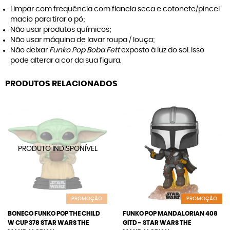
Limpar com frequência com flanela seca e cotonete/pincel
macio para tirar o pó;
Não usar produtos químicos;
Não usar máquina de lavar roupa / louça;
Não deixar
Funko Pop Boba Fett
exposto à luz do sol. Isso
pode alterar a cor da sua figura.
PRODUTOS RELACIONADOS
PROMOÇÃO
PROMOÇÃO
BONECO FUNKO POP THE CHILD
FUNKO POP MANDALORIAN 408
W CUP 378 STAR WARS THE
GITD - STAR WARS THE