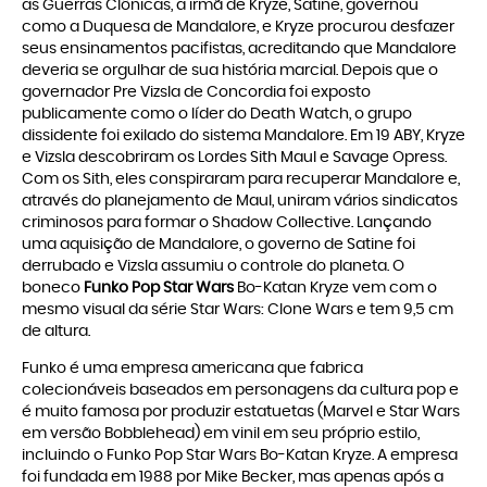
as Guerras Clônicas, a irmã de Kryze, Satine, governou
como a Duquesa de Mandalore, e Kryze procurou desfazer
seus ensinamentos pacifistas, acreditando que Mandalore
deveria se orgulhar de sua história marcial. Depois que o
governador Pre Vizsla de Concordia foi exposto
publicamente como o líder do Death Watch, o grupo
dissidente foi exilado do sistema Mandalore. Em 19 ABY, Kryze
e Vizsla descobriram os Lordes Sith Maul e Savage Opress.
Com os Sith, eles conspiraram para recuperar Mandalore e,
através do planejamento de Maul, uniram vários sindicatos
criminosos para formar o Shadow Collective. Lançando
uma aquisição de Mandalore, o governo de Satine foi
derrubado e Vizsla assumiu o controle do planeta. O
boneco
Funko Pop Star Wars
Bo-Katan Kryze vem com o
mesmo visual da série Star Wars: Clone Wars e tem 9,5 cm
de altura.
Funko é uma empresa americana que fabrica
colecionáveis baseados em personagens da cultura pop e
é muito famosa por produzir estatuetas (Marvel e Star Wars
em versão Bobblehead) em vinil em seu próprio estilo,
incluindo o Funko Pop Star Wars Bo-Katan Kryze. A empresa
foi fundada em 1988 por Mike Becker, mas apenas após a