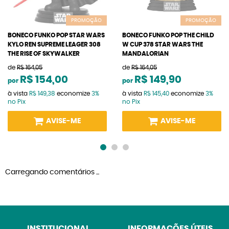
PROMOÇÃO
PROMOÇÃO
BONECO FUNKO POP STAR WARS
BONECO FUNKO POP THE CHILD
KYLO REN SUPREME LEAGER 308
W CUP 378 STAR WARS THE
THE RISE OF SKYWALKER
MANDALORIAN
de
R$ 164,05
de
R$ 164,05
R$ 154,00
R$ 149,90
por
por
à vista
R$ 149,38
economize
3%
à vista
R$ 145,40
economize
3%
no Pix
no Pix
AVISE-ME
AVISE-ME
Carregando comentários ...
INSTITUCIONAL
INFORMAÇÕES ÚTEIS