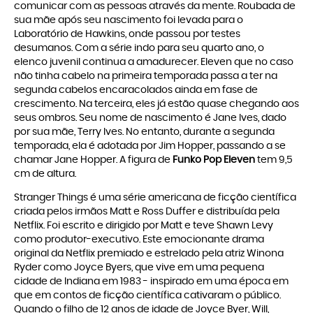
comunicar com as pessoas através da mente. Roubada de
sua mãe após seu nascimento foi levada para o
Laboratório de Hawkins, onde passou por testes
desumanos. Com a série indo para seu quarto ano, o
elenco juvenil continua a amadurecer. Eleven que no caso
não tinha cabelo na primeira temporada passa a ter na
segunda cabelos encaracolados ainda em fase de
crescimento. Na terceira, eles já estão quase chegando aos
seus ombros. Seu nome de nascimento é Jane Ives, dado
por sua mãe, Terry Ives. No entanto, durante a segunda
temporada, ela é adotada por Jim Hopper, passando a se
chamar Jane Hopper. A figura de
Funko Pop Eleven
tem 9,5
cm de altura.
Stranger Things é uma série americana de ficção científica
criada pelos irmãos Matt e Ross Duffer e distribuída pela
Netflix. Foi escrito e dirigido por Matt e teve Shawn Levy
como produtor-executivo. Este emocionante drama
original da Netflix premiado e estrelado pela atriz Winona
Ryder como Joyce Byers, que vive em uma pequena
cidade de Indiana em 1983 - inspirado em uma época em
que em contos de ficção científica cativaram o público.
Quando o filho de 12 anos de idade de Joyce Byer, Will,