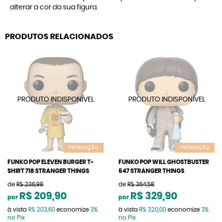
alterar a cor da sua figura.
PRODUTOS RELACIONADOS
PROMOÇÃO
PROMOÇÃO
FUNKO POP ELEVEN BURGER T-
FUNKO POP WILL GHOSTBUSTER
SHIRT 718 STRANGER THINGS
547 STRANGER THINGS
de
R$ 236,98
de
R$ 364,58
R$ 209,90
R$ 329,90
por
por
à vista
R$ 203,60
economize
3%
à vista
R$ 320,00
economize
3%
no Pix
no Pix