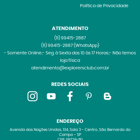
Política de Privacidade
ATENDIMENTO
(11)
99415-2887
(11)
99415-2887
(WhatsApp)
- Somente Online;- Seg. à Sexta das 10 às 17 Horas;- Não temos
loja física
atendimento@explorersclub.com.br
REDES SOCIAIS
ENDEREÇO
Avenida das Nações Unidas, 134, Sala 3
-
Centro, São Bernardo do
Campo
-
SP
CEP: 09726-110